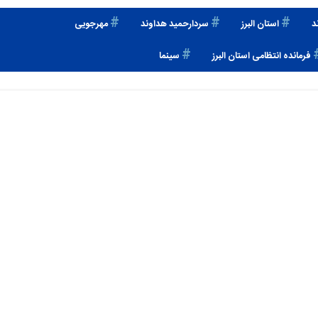
۰
۰
د
استان البرز
سردارحمید هداوند
مهرجویی
فرمانده انتظامی استان البرز
سینما
گزارش پزشکی قانونی در
قاتلی که مهرجویی را از
مورد داریوش مهرجویی و
«دایره مینا» خارج کرد +
همسرش اعلام شد
عکس‌های محل حادثه
روایت پلیس از دقایق آخر
دستگیری ۷ نفر از
در خانه داریوش
مظنونان پرونده قتل
مهرجویی/ تاکنون
داریوش مهرجویی و
گزارشی از سرقت اعلام
همسرش/ امیدواری
نشده است
پلیس نسبت به کشف
جرم