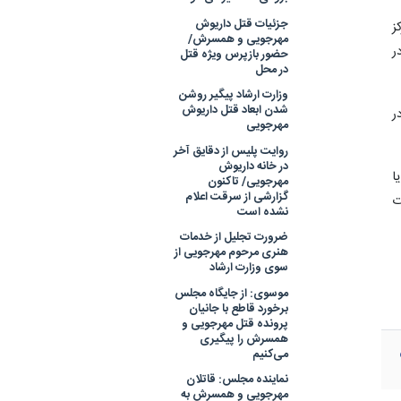
جزئیات قتل داریوش
مهرجویی و همسرش/
حضور بازپرس ویژه قتل
در محل
وزارت ارشاد پیگیر روشن
ز
شدن ابعاد قتل داریوش
مهرجویی
ر
روایت پلیس از دقایق آخر
در خانه داریوش
مهرجویی/ تاکنون
ر
گزارشی از سرقت اعلام
نشده است
ضرورت تجلیل از خدمات
هنری مرحوم مهرجویی از
ا
سوی وزارت ارشاد
ت
موسوی: از جایگاه مجلس
برخورد قاطع با جانیان
پرونده قتل مهرجویی و
همسرش را پیگیری
می‌کنیم
نماینده مجلس: قاتلان
مهرجویی و همسرش به