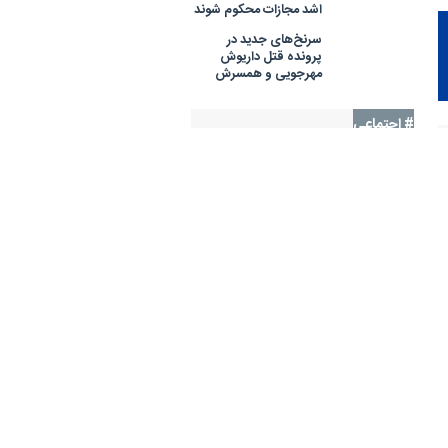
اشد مجازات محکوم شوند
سرنخ‌های جدید در
پرونده قتل داریوش
مهرجویی و همسرش
# اجتماعی
فراجا
آموزش و پرورش
اربعین 1405
اربعين حسينی
تايلند
تیراندازی
مدرسه
_دانش آموز
سازمان تامین اجتماعی
هواشناسی
آخرین اخبار اجتماعی
بحران‌های امروز دیگر ناگهانی و
۱۹ دقیقه قبل
پرصدا نیستند/ بحران معنا در عصر
مخاطرات سیستمیک
نوجوان تایلندی قبل از حمله به
۳۱ دقیقه قبل
مدرسه، پدربزرگ و مادربزرگ خود را
کشته بود