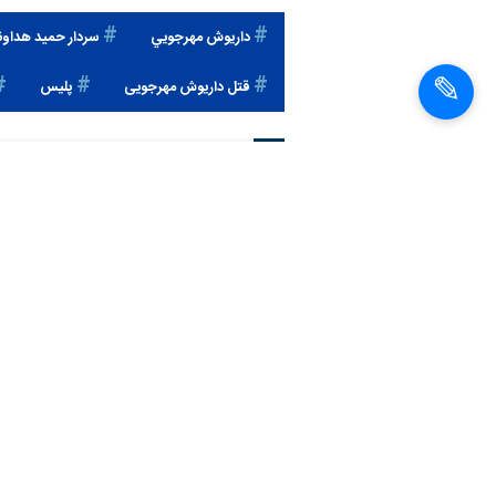
شناسهٔ خبر:
1402072315526
داريوش مهرجويي
سردار حمید هداون
قتل داریوش مهرجویی
پليس
اخبار مشابه
داریوش مهرجویی و
همسرش به قتل رسیدند
+ اطلاعات تکمیلی
موسوی: از جایگاه مجلس
برخورد قاطع با جانیان
پرونده قتل مهرجویی و
همسرش را پیگیری
می‌کنیم