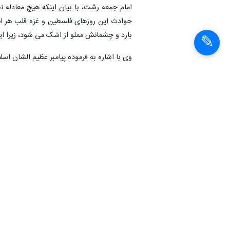
امام جمعه رشت، با بیان اینکه هیچ معادله 
حوادث این روزهای فلسطین و غزه قلب هر انسا
بارد و چشمانش مملو از اشک می شود، زیرا ا
وی با اشاره به فرموده پیامبر عظیم الشان اس
دردمندی یک عضو، موجب دردمندی سایر اعضا
آیت الله فلاحتی با بیان اینکه امروز پیکره 
بیدار و دارای وجدان که برای کرامت انسانی ت
سرتاسر دنیا به خیابان ها آمده اند و جنایت ر
وی با اشاره به عکس العمل های بین المللی 
جنایتکاران صهیونیستی و حامیان آنها به ویژه
نماینده ولی فقیه در گیلان کشتارهای رژیم صهی
شب گذشته و کشتن بیماران و خردسالان و زنان
داده است. اگر در تاریخ از جنایت ها و قتل 
مشاهده کردیم که به دست یزیدیان زمان رخ د