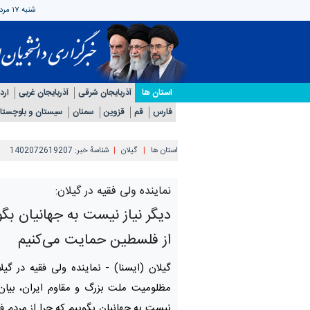
شنبه ۱۷ مرداد ۱۴۰۵
استان ها
آذربایجان شرقی
آذربایجان غربی
ارد
فارس
قم
قزوین
سمنان
سیستان و بلوچستا
استان ها
گیلان
شناسهٔ خبر:
1402072619207
نماینده ولی فقیه در گیلان:
دیگر نیاز نیست به جهانیان بگو
از فلسطین حمایت می کنیم
گیلان (ایسنا) -
نماینده ولی فقیه در گیلا
مظلومیت ملت بزرگ و مقاوم ایران، بیان ک
نیست به جهانیان بگوییم که چرا از مردم