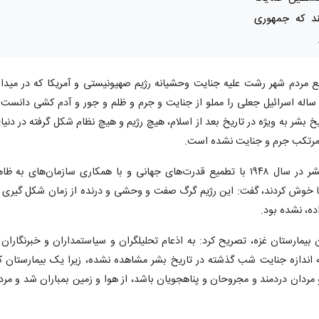
نند که جمهوری
فلاحتی امشب، ۲۶ مهر در تجمع مردم شهر رشت علیه جنایت وحشیانه رژیم صهیونیستی و آمریکا که در مید
هدای ذهاب(شهرداری) برگزار شد، تاریخ ۷۵ ساله اسرائیل جعلی را مملو از جنایت و جرم و ظلم و جور و آدم کشی دانست
یخ بشر به ویژه در تاریخ بعد از اسلام، هیچ رژیم و هیچ نظام شکل گرفته در دنیا
، مرتکب جرم و جنایت نشده است.
وی با بیان اینکه جمعی از گرگ‌های دنیای بشر در سال ۱۹۴۸ با تطمیع قدرت‌های جهانی و با همکاری سازمان‌های به ظ
 جا خوش کردند، گفت: این رژیم گرگ صفت و وحشی و درنده از زمان شکل گیری ت
ده، نشده بود.
ان بیمارستان غزه، تصریح کرد: به اذعام تحلیلگران و سیاستمداران و خبرنگاران 
 اندازه جنایت شب گذشته در تاریخ بشر مشاهده نشده، زیرا یک بیمارستان ک
و مردان دردمند و مجروحان و پناهجویان باشد، از هوا و زمین بمباران شد و مرد