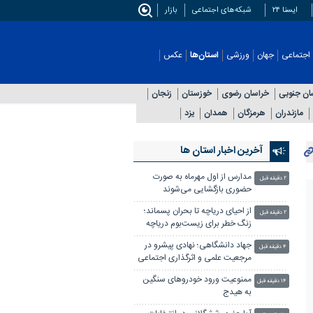
ایسنا ۲۴
شبکه‌های اجتماعی
بازار
اجتماعی
جهان
ورزشی
استان‌ها
عکس
ان جنوبی
خراسان رضوی
خوزستان
زنجان
مازندران
هرمزگان
همدان
یزد
آخرین اخبار استان ها
مدارس از اول مهرماه به صورت
۲ دقیقه قبل
حضوری بازگشایی می‌شوند
از احیای دریاچه تا بحران پسماند؛
۲ دقیقه قبل
زنگ خطر برای زیست‌بوم دریاچه
جهاد دانشگاهی؛ نهادی پیشرو در
۴ دقیقه قبل
مرجعیت علمی و اثرگذاری اجتماعی
ممنوعیت ورود خودروهای سنگین
۱۴ دقیقه قبل
به هیدج