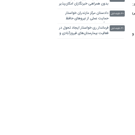
بدون همراهی خبرنگاران امکان‌پذیر
:
نیست
ی
دادستان مرکز مازندران خواستار
۴۰ دقیقه قبل
حمایت عملی از نیروهای حافظ
جنگل‌ها شد
فرماندار ری خواستار ایجاد تحول در
۴۱ دقیقه قبل
و
فعالیت بیمارستان‌های فیروزآبادی و
شهدای هفتم تیر شد
معاون استاندار خراسان
۴۸ دقیقه قبل
شمالی: رسانه‌ها در روایت جنگ
تحمیلی به خوبی عمل کردند
ی
مشارکت بیش از ۷۶ هزار بوشهری در
۵۰ دقیقه قبل
ر
پیاده‌روی جاماندگان اربعین
مازندران میزبان برگزاری همایش
۵۰ دقیقه قبل
ملی «تاریخ مطبوعات محلی ایران از
آغاز تا انقلاب اسلامی»
ی
جهاد دانشگاهی؛ پیوند علم و مسئله
۵۱ دقیقه قبل
برای توسعه لرستان
ه
لینکستان
ر
ا
چاپ بنر فوری
بلیط اتوبوس
پهنای باند اختصاصی
جراح بینی در تهران
آهنگ جدید ایرانی
پهنای باند اختصاصی