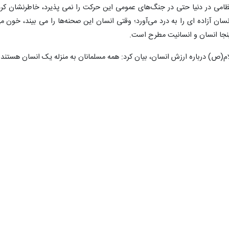
نظامی در دنیا حتی در جنگ‌های عمومی این حرکت را نمی پذیرد، خاطرنشان کرد
ن آزاده ای را به درد می‌آورد؛ وقتی انسان این صحنه‌ها را می بیند، خون م
ینجا انسان و انسانیت مطرح است.
لام(ص) درباره ارزش انسان، بیان کرد: همه مسلمانان به منزله یک انسان هستند 
 می شود.
امت اسلام جریحه دار شده است، عنوان کرد: نه فقط امت اسلام، بلکه همه ملت ها
لاش می کنند، از این حادثه تلخ گریان هستند و شاهد هستیم که مردان و زنان د
ژیم صهیونیستی را محکوم کردند.
به جنایت خون آشامان صهیونیستی، ادامه داد: این جنایت در تاریخ بشر برا
 ایالات متحده به عنوان یک لکه سیاه ثبت و ماندگار خواهد شد.
ونیستی در صبرا و شتیلا و قانا را یادآور شد و افزود: جنایت این روزها به ویژ
 و مردان، همه جنایات گذشته این رژیم تا بن دندان مسلح را تحت الشعاع قرا
عام ها و سر بریدن های یزیدیان خواندیم و شنیدیم، امروز همه این جنایت ها ر
اده است.