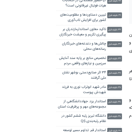
آیا حضور ششگلانی در انتخابات
۲۶ دقیقه قبل
هیات فوتبال غیرقانونی است؟
تبیین دستاوردها و مظلومیت‌های
۲۹ دقیقه قبل
کشور برای افزایش تاب‌آوری
اجتماعی ضروری است
تاکید معاون استاندارمازندران بر
۳۲ دقیقه قبل
ان
پیگیری تکریم و معیشت خبرنگاران
 و
چالش‌ها و دغدغه‌های خبرنگاران
۳۲ دقیقه قبل
رسانه‌های محلی
ی
تخصیص منابع بر پایه سند آمایش
۳۲ دقیقه قبل
سرزمین و نیازهای واقعی مردم
اهر
۳۴ اثر صنایع‌دستی بوشهر نشان
۳۶ دقیقه قبل
ملی گرفتند
ا
مادر شهید ابوتراب نوری به فرزند
۳۶ دقیقه قبل
شهیدش پیوست
و
استاندار یزد: جهاددانشگاهی از
۳۸ دقیقه قبل
مجموعه‌های مهم و پرظرفیت استان
ه
یزد است
م
دانشگاه تبریز رتبه ششم کشور در
۳۸ دقیقه قبل
نظام رتبه‌بندی QS
استاندار قم: تداوم مسیر توسعه
۴۰ دقیقه قبل