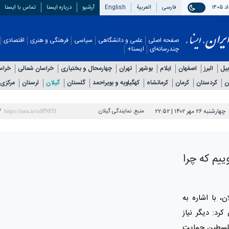
فارسی
العربیة
English
آرشیو
درباره ایسنا
تماس با ایسنا
صفحه اصلی
علمی و دانشگاهی
سیاسی
فرهنگی و هنری
اقتصادی
چندرسانه‌ای
ایسنا+
بیل
البرز
اصفهان
ایلام
بوشهر
تهران
چهارمحال و بختیاری
خراسان شمالی
خراس
ن
کردستان
کرمان
کرمانشاه
کهگیلویه و بویراحمد
گلستان
گیلان
لرستان
مرکزی
چهارشنبه ۲۶ مهر ۱۴۰۲ | ۲۲:۵۲
منبع:
نمایندگی گیلان
ییم که چرا
ن، با اشاره به
رد: دیگر نیاز
 فلسطین حمایت