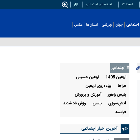
ایسنا ۲۴
شبکه‌های اجتماعی
بازار
اجتماعی
جهان
ورزشی
استان‌ها
عکس
# اجتماعی
اربعین 1405
اربعين حسينی
فراجا
پياده‌روی اربعين
پليس راهور
آموزش و پرورش
آتش‌سوزی
پليس
وزش باد شدید
فرانسه
آخرین اخبار اجتماعی