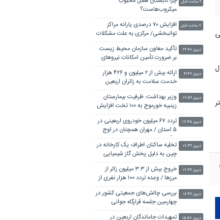
چرا تابستان فصل محبوب
۲ ساعت قبل
میکروب‌هاست؟
افزایش ۷۰ درصدی یارانه مراکز
۷ ساعت قبل
ناسایی
توانبخشی/ مرکزی به علت مشکلات
مالی تعطیل نشده است
تأکید معاون سازمان محیط زیست
دیروز ۲۲:۴۸
بر ضرورت تأمین امکانات نیروهای
حفاظتی
 نفر با احتمال
ارائه بیش از ۲ میلیون و ۴۲۶ هزار
دیروز ۲۰:۴۶
خدمت سلامت به زائران اربعین
وزیر بهداشت: ظرفیت بیمارستان
دیروز ۱۷:۵۹
ون»، عدد ۱۴۰ روی ۹۰ میلیمتر
زینبیه خورموج به ۱۰۰ تخت افزایش
می‌یابد
تردد ۶۷ میلیون خودروی اربعینی در
دیروز ۱۷:۴۵
۵ استان / مهران همچنان در اوج
بازگشت زائران
تخلیه ساکنان اطراف یک کارخانه در
دیروز ۱۷:۳۹
چین به دلیل پخش گاز شیمیایی
خروج بیش از ۳.۳ میلیون زائر از
دیروز ۱۷:۳۶
مرزها / وعده تردد ۱۰۰ هزار نفری از
مرز چیلات
بررسی چالش‌های جمعیتی کشور در
دیروز ۱۶:۳۶
چهارمین جلسه قرارگاه جوانی
جمعیت قوه قضاییه
تمهیدات جاماندگان اربعین در
دیروز ۱۵:۵۷