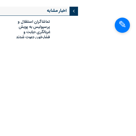
اخبار مشابه
تماشاگران استقلال و
پرسپولیس به پویش
غربالگری دیابت و
فشارخون دعوت شدند
دانشگاه علوم پزشکی
نیشابور یکی از ۱۰ دانشگاه
برتر کشور در پویش ملی
سلامت
غربالگری بیش از ۲۳
میلیون نفر در «پویش
ملی سلامت» تاکنون