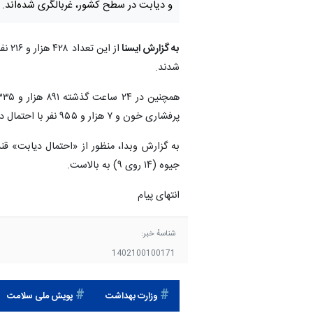
و دیابت در سطح کشور، غربالگری شده‌اند.
به گزارش ایسنا
شدند.
پرفشاری خون و ۷ هزار و ۹۵۵ نفر با احتمال دیابت شناسایی شدند.
جیوه (۱۴ روی ۹) به بالاست.
انتهای پیام
شناسهٔ خبر:
1402100100171
وزارت بهداشت
پویش ملی سلامت