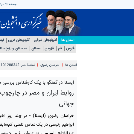
جمعه ۱۶ مرداد ۱۴۰۵
استان ها
آذربایجان شرقی
آذربایجان غربی
ارد
فارس
قم
قزوین
سمنان
سیستان و بلوچستا
استان ها
خراسان رضوی
شناسهٔ خبر:
2101208342
ایسنا در گفتگو با یک کارشناس بررسی م
روابط ایران و مصر در چارچوب 
جهانی
خراسان رضوی (ایسنا) -
در چند روز اخی
ابراهیم رئیسی در یک تماس تلفنی کم‌سابق
عبدالفتاح السیسی به عنوان رئیس‌جمهور