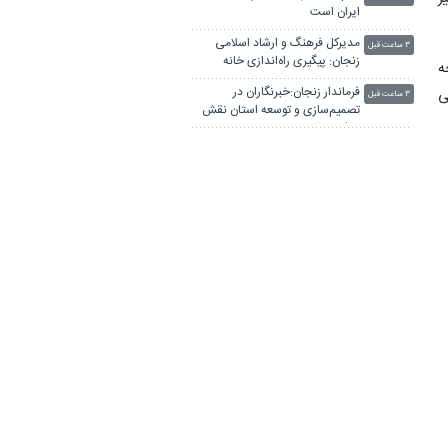
ایران است
مدیرکل فرهنگ و ارشاد اسلامی
۳ ساعت قبل
زنجان: پیگیری راه‌اندازی خانه
ه
مطبوعات استان ادامه دارد
فرماندار زنجان:خبرنگاران در
ی
۳ ساعت قبل
تصمیم‌سازی و توسعه استان نقش
مؤثری دارند
رشد ۶ درصدی تردد زوار اربعین از
۳ ساعت قبل
مرز خسروی
ن
نماینده ولی‌فقیه در زنجان:
ه
۳ ساعت قبل
خبرنگاران سرمایه‌های کشور هستند
ر
امام جمعه موقت سنندج:
ط
۳ ساعت قبل
ساماندهی سگ‌های بلاصاحب
مطالبه عمومی است
ترافیک در محورهای خروجی
۳ ساعت قبل
مازندران سنگین است/ اجرای
ه
محدودیت تردد در کندوان و هراز
ر
لینکستان
و
ی
چاپ بنر فوری
بلیط اتوبوس
پهنای باند اختصاصی
جراح بینی در تهران
آهنگ جدید ایرانی
پهنای باند اختصاصی