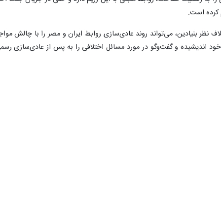
م کرده است.
 نظر بنیادین، می‌تواند روند عادی‌سازی روابط ایران و مصر را با چالش مواج
خود اندیشیده و گفت‌وگو در مورد مسائل اختلافی را به پس از عادی‌سازی رسم
فت‌وگو با ایسنا در این خصوص اظهار کرد: در نتیجه پیشرفت روابط ایران و عربستا
ان و مصر بیش از پیش مورد توجه قرار گرفت و سلسله زنجیره رویدادها از جمل
د شدن سفر توریستی ایرانیان به شرم‌الشیخ مصر و اکنون پیام تبریک رئیس‌جمهو
ریاست جمهوری مصر، باعث شده گمانه‌زنی‌ها در مورد جدی شدن برقراری رواب
ز پیگیری جدی مذاکرات میان ایران و مصر به وجود آمده است. اکنون این مسئل
سرگیری روابط اند؟ پاسخ به این پرسش به فشارهای بین‌المللی و منطقه‌ای که ب
ورها اثر گذاشته‌ و همچنین نیاز به نزدیکی جهت مقابله با بحران‌های امنیتی 
بازمی‌گردد. علاوه بر این، ابعاد اقتصادی نیز به عنوان یک عامل مکمل و تقویت