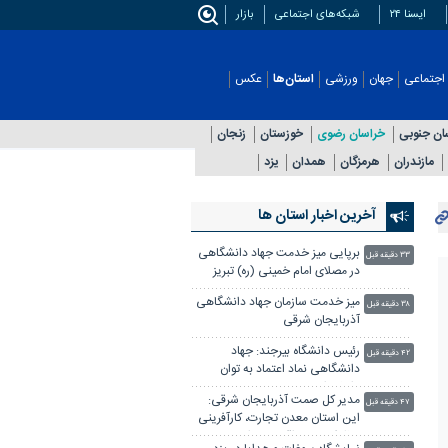
ایسنا ۲۴
شبکه‌های اجتماعی
بازار
اجتماعی
جهان
ورزشی
استان‌ها
عکس
ان جنوبی
خراسان رضوی
خوزستان
زنجان
مازندران
هرمزگان
همدان
یزد
آخرین اخبار استان ها
برپایی میز خدمت جهاد دانشگاهی
۳۳ دقیقه قبل
در مصلای امام خمینی (ره) تبریز
میز خدمت سازمان جهاد دانشگاهی
۳۸ دقیقه قبل
آذربایجان شرقی
رئیس دانشگاه بیرجند: جهاد
۴۲ دقیقه قبل
دانشگاهی نماد اعتماد به توان
داخلی است
مدیر کل صمت آذربایجان شرقی:
۴۷ دقیقه قبل
این استان معدن تجارت، کارآفرینی
و ظرفیت‌های اقتصادی است