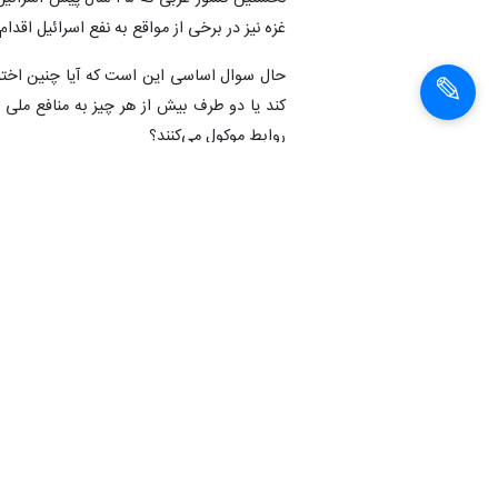
غزه نیز در برخی از مواقع به نفع اسرائیل اقدا
حال سوال اساسی این است که آیا چنین اختلاف
کند یا دو طرف بیش از هر چیز به منافع ملی 
روابط موکول می‌کنند؟
حسین ابراهیم‌نیا، تحلیلگر مسائل آفریقا در گ
سعودی در سال گذشته، بحث برقراری روابط ایر
سفر هیثم بن طارق سلطان عمان به ایران، آزا
ایران به السیسی برای پیروزی در انتخابات 
افزایش یابد.
وی ادامه داد: به تعبیر دیگر نشانه‌هایی ا
مطرح می‌شود که چرا این دو کشور به دنبال از
مصر و ایران خصوصا بر سیاست و اقتصاد این کش
تراژدی انسانی از شمال آفریقا تا خلیج فارس 
بسیار مهم در این روابط مطرح است.