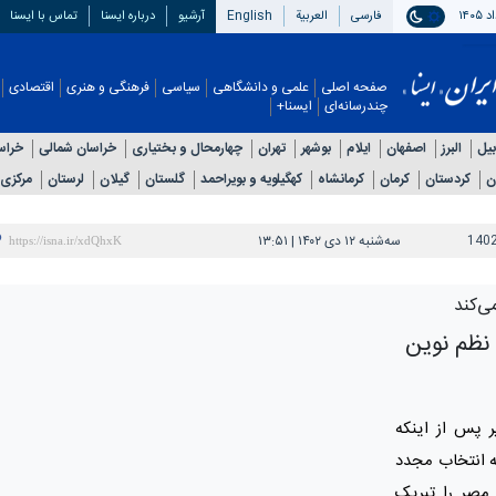
فارسی
العربیة
English
آرشیو
درباره ایسنا
تماس با ایسنا
صفحه اصلی
علمی و دانشگاهی
سیاسی
فرهنگی و هنری
اقتصادی
چندرسانه‌ای
ایسنا+
بیل
البرز
اصفهان
ایلام
بوشهر
تهران
چهارمحال و بختیاری
خراسان شمالی
خراس
ن
کردستان
کرمان
کرمانشاه
کهگیلویه و بویراحمد
گلستان
گیلان
لرستان
مرکزی
140
سه‌شنبه ۱۲ دی ۱۴۰۲ | ۱۳:۵۱
ی‌کند
نظم نوین
ر پس از اینکه
ه انتخاب مجدد
 مصر را تبریک