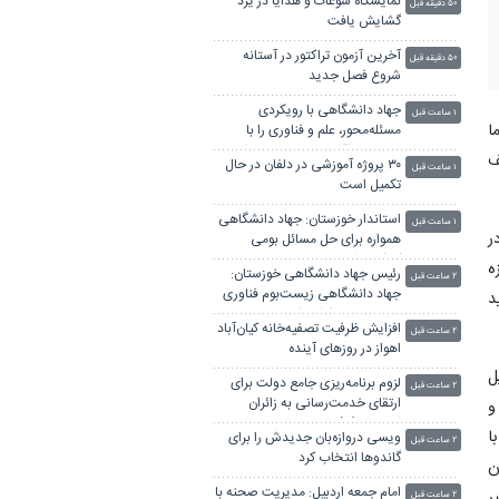
نمایشگاه سوغات و هدایا در یزد
۵۰ دقیقه قبل
گشایش یافت
آخرین آزمون تراکتور در آستانه
۵۰ دقیقه قبل
شروع فصل جدید
جهاد دانشگاهی با رویکردی
۱ ساعت قبل
ا
مسئله‌محور، علم و فناوری را با
نیازهای واقعی جامعه پیوند داده
ف
۳۰ پروژه آموزشی در دلفان در حال
است
۱ ساعت قبل
تکمیل است
استاندار خوزستان: جهاد دانشگاهی
۱ ساعت قبل
ر
همواره برای حل مسائل بومی
کوشیده است
ه
رئیس جهاد دانشگاهی خوزستان:
۲ ساعت قبل
جهاد دانشگاهی زیست‌بوم فناوری
د
و حل مسائل کشور است
افزایش ظرفیت تصفیه‌خانه کیان‌آباد
۲ ساعت قبل
اهواز در روزهای آینده
ل
لزوم برنامه‌ریزی جامع دولت برای
۲ ساعت قبل
ارتقای خدمت‌رسانی به زائران
و
امام‌رضا (ع)
با
ویسی دروازه‌بان جدیدش را برای
۲ ساعت قبل
گاندوها انتخاب کرد
ن
امام جمعه اردبیل: مدیریت صحنه با
یر
۲ ساعت قبل