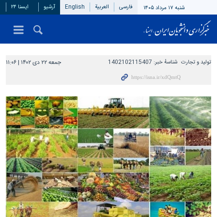
فارسی
العربیة
English
آرشیو
ایسنا ۲۴
شنبه ۱۷ مرداد ۱۴۰۵
تولید و تجارت
شناسهٔ خبر:
1402102115407
جمعه ۲۲ دی ۱۴۰۲ | ۱۱:۰۶