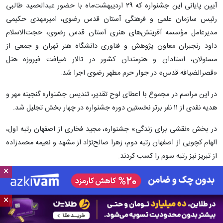
آیین پایانی این جشنواره که ۲۹ اردیبهشت‌ماه با حضور عبدالحمید طالبی
رئیس سازمان علمی و فرهنگی آستان قدس رضوی، امیرمهدی حکیمی
مدیرعامل مؤسسه آفرینش‌های هنری آستان قدس رضوی، حجت‌الاسلام
داود رنجبران معاون پژوهش و فناوری دانشگاه هنر تهران و جمعی از
مسئولان، استادان و هنرمندان کشور در تالار ضیافت فیروزه هتل
«قصرالضیافه قدس» در جوار حرم مطهر رضوی اجرا شد.
در این مراسم در مجموع با اعطای لوح تقدیر، تندیس جشنواره گنجینه مهر و
هدیه نقدی از ۱۱ نفر برتر نخستین دوره جشنواره در چهار بخش تجلیل شد.
در بخش «نقشی برای زندگی» جشنواره، مجید فخاری از اصفهان رتبه اول،
الهام کچویی از اصفهان رتبه دوم، زهرا صالح‌نژاد از مشهد و نعیمه محمدزاده
از تبریز نیز رتبه سوم را کسب کردند.
×
در بخش «محصولات هنری» نخستین جشنواره گنجینه مهر نیز فاطمه
ساعدی از سراوان استان سیستان و بلوچستان حائز رتبه اول، راضیه کلیایی
×
از تبریز و مهناز لنبانی از اصفهان حائز رتبه دوم و آرش نیک‌نژاد از اهواز حائز
رتبه سوم شدند.