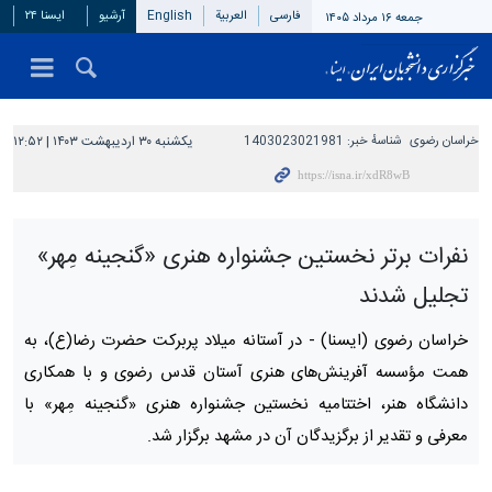
فارسی
العربیة
English
آرشیو
ایسنا ۲۴
جمعه ۱۶ مرداد ۱۴۰۵
خراسان رضوی
شناسهٔ خبر:
1403023021981
یکشنبه ۳۰ اردیبهشت ۱۴۰۳ | ۱۲:۵۲
نفرات برتر نخستین جشنواره هنری «گنجینه مِهر»
تجلیل شدند
خراسان رضوی (ایسنا) -
در آستانه میلاد پربرکت حضرت رضا(ع)، به
همت مؤسسه آفرینش‌های هنری آستان قدس رضوی و با همکاری
دانشگاه هنر، اختتامیه نخستین جشنواره هنری «گنجینه مِهر» با
معرفی و تقدیر از برگزیدگان آن در مشهد برگزار شد.