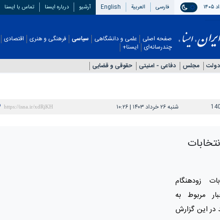
فارسی
العربیة
English
آرشیو
درباره ایسنا
تماس با ایسنا
صفحه اصلی
علمی و دانشگاهی
سیاسی
فرهنگی و هنری
اقتصادی
چندرسانه‌ای
ایسنا+
دولت
مجلس
دفاعی - امنيتی
حقوقی و قضایی
14
شنبه ۲۶ خرداد ۱۴۰۳ | ۱۰:۲۶
نتخابات
بات زودهنگام
ار مربوط به
د در این گزارش