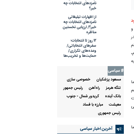
نامزدهای انتخابات چه
خبر؟
از اظهارات تبلیغاتی
نامزدهای انتخابات چه
د
خبر؟/ ارزیابی نخستین
و
مناظره
ر
۱۲ روز تا انتخابات؛‌
سفرهای انتخاباتی/
م
وعده‌های تکراری/
،
حمایت‌ها و تخریب‌ها
ه
# سیاسی
مسعود پزشکیان
خصوصی سازی
ا
تنگه هرمز
راه‌آهن
رئيس جمهور
م
بانک آینده
کریدور شمال - جنوب
ت
معیشت
مبارزه با فساد
ی
رئیس جمهوری
آخرین اخبار سیاسی
ا