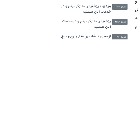
و
ویدیو / پزشکیان: ما نوکر مردم و در
دیروز ۲۲:۰۱
خدمت آنان هستیم
ل
د
پزشکیان: ما نوکر مردم و در خدمت
دیروز ۲۱:۵۹
آنان هستیم
م
از معین تا شادمهر عقیلی؛ روی موج
دیروز ۱۷:۱۱
حرف‌های تازه پزشکیان
ل
خبر سخنگوی کمیسیون امنیت از
دیروز ۱۴:۳۰
توافق در چارچوب کلی مذاکرات
ی
ایران و عمان بر سر تنگه هرمز
معاون رییس جمهور: اعضای دولت با
دیروز ۱۳:۱۳
تمام توان در کنار رئیس جمهوری
برای ایران ایستاده‌اند
بدرقه روزنامه‌نگار قدیمی با حضور
دیروز ۱۲:۵۸
شخصیت‌های سیاسی و فرهنگی
خطیب جمعه تهران: دشمن شکست
دیروز ۱۲:۴۲
مفتضحانه خورده و به التماس
افتاده، ادبیات باخت را هم بلد
نماینده پارس‌آباد: جهاد دانشگاهی
نیست
دیروز ۱۲:۲۷
از ستون‌های اصلی خودکفایی در
دوران بحران‌ کشور است
دبیر جبهه مردمی انقلاب در نماز
دیروز ۱۲:۲۶
جمعه: افشای جنایت اولین گام امت