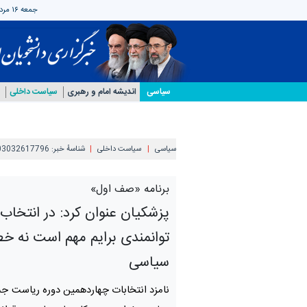
جمعه ۱۶ مرداد ۱۴۰۵
سیاسی
اندیشه امام و رهبری
سیاست داخلی
سیاسی
سیاست داخلی
شناسهٔ خبر:
03032617796
برنامه «صف اول»
پزشکیان عنوان کرد: در انتخاب
توانمندی برایم مهم است نه خ
سیاسی
نامزد انتخابات چهاردهمین دوره ریاست ج