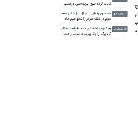
ثابت کرده هیچ بن‌بستی درمسیر
چ
توسعه و خودکفایی کشور وجود
محسن رضایی: اجازه باز شدن مسیر
م
ندارد
۱۰ ساعت قبل
دوم در تنگه هرمز را نخواهیم داد
،
ویدیو/ پزشکیان: باید بتوانیم میزان
۱۶ ساعت قبل
د
کالابرگ را بالا ببریم تا مردم راحت
باشند
پزشکیان: مدیریت کردن با وجود
دیروز ۲۲:۰۱
صداهای تفرقه‌انگیز کار خداست/
ه
سایپا واگذار می شود
ضرغامی: تغییر ریل، عین بصیرت
ر
دیروز ۱۸:۲۶
است؛ فرصت سوزی نکنیم
ر
رییس ستاد مرکزی اربعین: اربعین
دیروز ۱۸:۰۰
از
۱۴۰۵ در بالاترین سطح امنیت برگزار
شد
 خانه
پزشکیان: مشروطه نقطه عطف
دیروز ۱۶:۱۰
ار و
بیداری و آزادی‌خواهی ملت ایران
بود
اگر دولت شکست بخورد، ایران
دیروز ۱۶:۰۴
شکست می‌خورد/ کشور با ۱۵۰۰
همت کسری بودجه تحویل دولت
ه
ربیعی: دلسوزان ایران معتقدند
شد
دیروز ۱۵:۲۷
ن
مسیر درست راهبرد وفاق و ائتلافِ
عقلانیت باید ادامه یابد
دیم و
بررسی لایحه مقابله با جنایات
دیروز ۱۵:۰۸