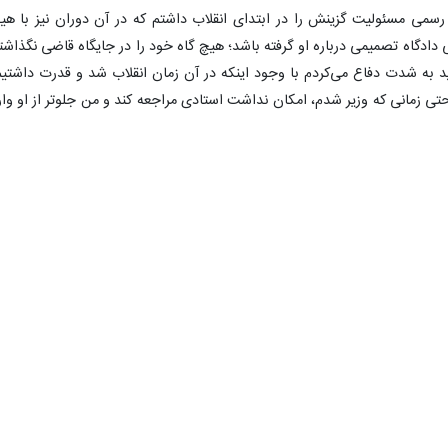
رسمی مسئولیت گزینش را در ابتدای انقلاب داشتم که در آن دوران نیز با هی
نی دادگاه تصمیمی درباره او گرفته باشد؛ هیچ گاه خود را در جایگاه قاضی نگذاشت
د به شدت دفاع می‌کردم با وجود اینکه در آن زمان انقلاب شد و قدرت داشتیم
تی زمانی که وزیر شدم، امکان نداشت استادی مراجعه کند و من جلوتر از او وار
قیت شما برای حل مسائل مردم چیست؟ عنوان کرد: همین که انقلاب کردیم هم
نها را بر عهده داریم خدمت درست کنیم؛ برای این کار به صورت سیستماتیک فک
 را می‌دیدیم؛ در ابتدا بحث رسیدگی به مناطق محروم مورد مطالعه قرار گرفت؛ د
تار، مدیریت، برنامه و منابع فکر می‌کردیم؛ درباره ساختار در آن زمان امکانات‌مان کم بود و 
سوی دیگر نیز زبان مشترکی با مسئولان وقت نداشتیم؛ بر همین اساس روزی در سال ۱۳۷۵ تصمیم گرفتیم به دلیل کم بودن
بهداشت در روستاهای کشور، ۵۰۰ خانه بهداشت را طی دو ماه به نام ۵۰۰ شهید راه اندازی کنیم؛ در آن زمان بر خلاف انتظ
دستاوردهای فعالیتش به عنوان وزیر بهداشت گفت: در آن زمان ما موضوع بیم
 در بیمارستان به بیماران به دلیل نداشتن پول را حذف کردیم. طبیعتاً در آن زما
نیز تلاش کردیم میان مدیران زبان و ادبیات مشترکی ایجاد شود؛ در آن زمان بیش از ۳۰ میلیون نفر را در کشور واکسینه کر