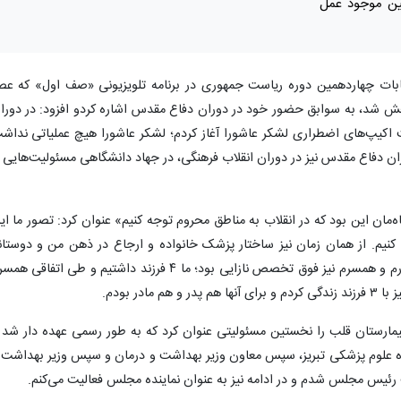
نین موجود عمل
خابات چهاردهمین دوره ریاست جمهوری در برنامه تلویزیونی «صف اول» که عص
 شبکه خبر سیما پخش شد، به سوابق حضور خود در دوران دفاع مقدس اشاره کردو افزود: در دورا
ت اکیپ‌های اضطراری لشکر عاشورا آغاز کردم؛ لشکر عاشورا هیچ عملیاتی نداش
ران دفاع مقدس نیز در دوران انقلاب فرهنگی، در جهاد دانشگاهی مسئولیت‌هایی ر
اه‌مان این بود که در انقلاب به مناطق محروم توجه کنیم» عنوان کرد: تصور ما ای
 کنیم. از همان زمان نیز ساختار پزشک خانواده و ارجاع در ذهن من و دوستان
شکل گرفت. من فوق تخصص جراحی قلب دارم و همسرم نیز فوق تخصص نازایی بود؛ ما ۴ فرزند داشتیم و طی اتفاقی 
ادر بودم.
مارستان قلب را نخستین مسئولیتی عنوان کرد که به طور رسمی عهده دار شد 
ه علوم پزشکی تبریز، سپس معاون وزیر بهداشت و درمان و سپس وزیر بهداشت 
 رئیس مجلس شدم و در ادامه نیز به عنوان نماینده مجلس فعالیت می‌کنم.