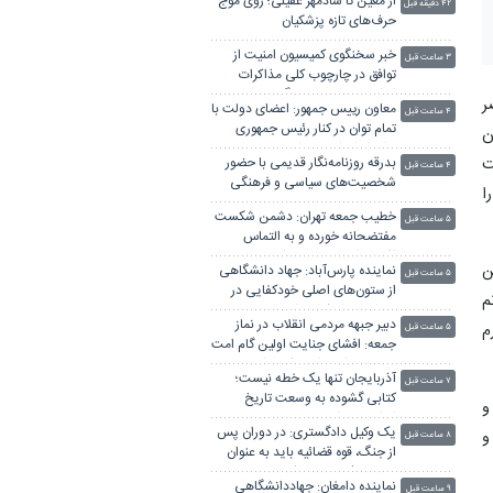
از معین تا شادمهر عقیلی؛ روی موج
۴۲ دقیقه قبل
حرف‌های تازه پزشکیان
خبر سخنگوی کمیسیون امنیت از
۳ ساعت قبل
توافق در چارچوب کلی مذاکرات
ایران و عمان بر سر تنگه هرمز
ر
معاون رییس جمهور: اعضای دولت با
۴ ساعت قبل
تمام توان در کنار رئیس جمهوری
ن
برای ایران ایستاده‌اند
ت
بدرقه روزنامه‌نگار قدیمی با حضور
۴ ساعت قبل
شخصیت‌های سیاسی و فرهنگی
ا
خطیب جمعه تهران: دشمن شکست
۵ ساعت قبل
مفتضحانه خورده و به التماس
افتاده، ادبیات باخت را هم بلد
ن
نماینده پارس‌آباد: جهاد دانشگاهی
نیست
۵ ساعت قبل
از ستون‌های اصلی خودکفایی در
م
دوران بحران‌ کشور است
دبیر جبهه مردمی انقلاب در نماز
همسرم
۵ ساعت قبل
جمعه: افشای جنایت اولین گام امت
در خونخواهی امام شهید است
آذربایجان تنها یک خطه نیست؛
۷ ساعت قبل
کتابی گشوده به وسعت تاریخ
و
ایران‌زمین است
یک وکیل دادگستری: در دوران پس
و
۸ ساعت قبل
از جنگ، قوه قضائیه باید به عنوان
«ضامن ثبات» عمل کند
نماینده دامغان: جهاددانشگاهی
۹ ساعت قبل