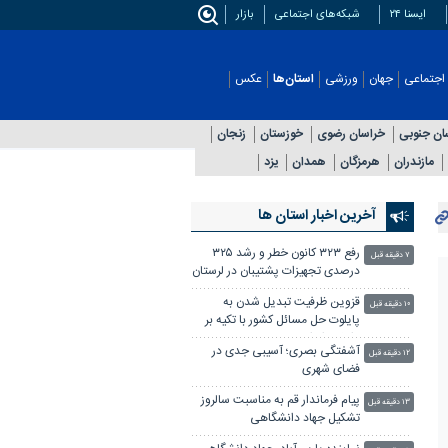
ایسنا ۲۴
شبکه‌های اجتماعی
بازار
اجتماعی
جهان
ورزشی
استان‌ها
عکس
ان جنوبی
خراسان رضوی
خوزستان
زنجان
مازندران
هرمزگان
همدان
یزد
آخرین اخبار استان ها
رفع ۳۲۳ کانون خطر و رشد ۳۲۵
۷ دقیقه قبل
درصدی تجهیزات پشتیبان در لرستان
قزوین ظرفیت تبدیل شدن به
۱۰ دقیقه قبل
پایلوت حل مسائل کشور با تکیه بر
دانش را دارد
آشفتگی بصری؛ آسیبی جدی در
۱۲ دقیقه قبل
فضای شهری
پیام فرماندار قم به مناسبت سالروز
۱۳ دقیقه قبل
تشکیل جهاد دانشگاهی