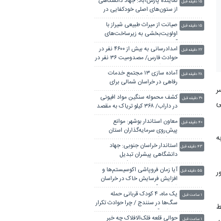
نماینده پارس‌آباد: جهاد دانشگاهی
۱۵ دقیقه قبل
از ستون‌های اصلی خودکفایی در
دوران بحران‌ کشور است
صیانت از میراث طبیعی شیراز با
۱۵ دقیقه قبل
اولویت‌بخشی به زیرساخت‌های
آبیاری
امدادرسانی به بیش از ۴۶۰۰ نفر در
۲۲ دقیقه قبل
حوادث فارس/ مصدومیت ۳۶ نفر در
حوادث کوهستان
آماده سازی ۱۳ مجتمع خدمات
۲۸ دقیقه قبل
رفاهی در خراسان شمالی برای
ر
خدمات رسانی به زائران امام
کشف محموله سنگین مواد افیونی
رضا(ع)
۳۰ دقیقه قبل
ی
در داراب/ ۳۶۸ کیلو تریاک به مقصد
نرسید
معاون استاندار بوشهر: موانع
۴۰ دقیقه قبل
پیش‌روی سرمایه‌گذاران استان
ه
برطرف شود
استاندار خراسان جنوبی: جهاد
۴۳ دقیقه قبل
دانشگاهی پیشران تبدیل
ظرفیت‌های استان به ثروت است
آیا زمان فروپاشی اکوسیستم‌ها و
ر
۵۵ دقیقه قبل
افزایش فرسایش خاک در خراسان
فرا رسید؟
یک ماه، ۴ کودک قربانی حمله
۱ ساعت قبل
سگ‌ها در سنندج / چرا حوادث تکرار
بط
می‌شود؟
حوالی قلعه فلک‌الافلاک چه خبر
ی
۱ ساعت قبل