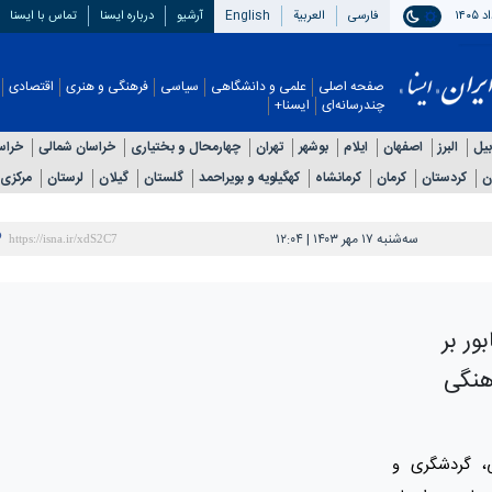
فارسی
العربیة
English
آرشیو
درباره ایسنا
تماس با ایسنا
صفحه اصلی
علمی و دانشگاهی
سیاسی
فرهنگی و هنری
اقتصادی
چندرسانه‌ای
ایسنا+
بیل
البرز
اصفهان
ایلام
بوشهر
تهران
چهارمحال و بختیاری
خراسان شمالی
خراس
ن
کردستان
کرمان
کرمانشاه
کهگیلویه و بویراحمد
گلستان
گیلان
لرستان
مرکزی
سه‌شنبه ۱۷ مهر ۱۴۰۳ | ۱۲:۰۴
ور بر
هنگی
ی، گردشگری و