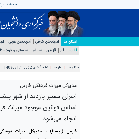
جمعه ۱۶ مرداد ۱۴۰۵
استان ها
آذربایجان شرقی
آذربایجان غربی
ارد
فارس
قم
قزوین
سمنان
سیستان و بلوچستا
استان ها
فارس
شناسهٔ خبر:
1403071713362
مدیرکل میراث فرهنگی فارس:
اجرای مسیر بازدید از شهر بیشاب
اساس قوانین موجود میراث فر
انجام می‌شود
فارس (ایسنا) -
مدیرکل میراث فرهنگ