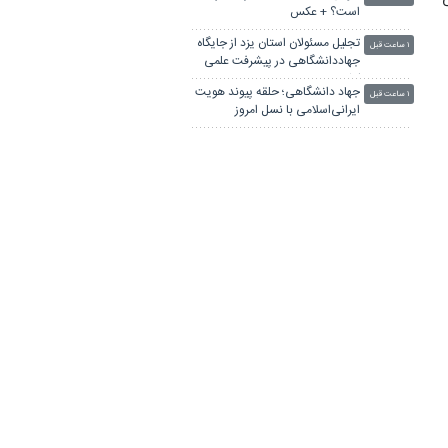
است؟ + عکس
تجلیل مسئولان استان یزد از جایگاه
۱ ساعت قبل
جهاددانشگاهی در پیشرفت علمی
کشور
جهاد دانشگاهی؛ حلقه پیوند هویت
۱ ساعت قبل
ایرانی‌اسلامی با نسل امروز
نایسر و آساوله در انتظار پایان
۱ ساعت قبل
قطعی آب/ دستور استاندار برای حل
یک بحران مزمن
جهاد دانشگاهی؛ سرمایه‌ای ارزشمند
۱ ساعت قبل
برای پیشرفت علمی و فناورانه کشور
کاهش ۸۵ درصدی آتش‌سوزی در
۱ ساعت قبل
عرصه‌های طبیعی زنجان
هفدهمین اهدای عضو امسال در
۱ ساعت قبل
یزد رقم خورد
لینکستان
چاپ بنر فوری
بلیط اتوبوس
پهنای باند اختصاصی
جراح بینی در تهران
آهنگ جدید ایرانی
پهنای باند اختصاصی