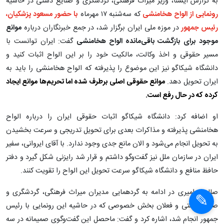
به گزارش ایسنا، وزیر میراث فرهنگی، گردشگری و صنایع دستی در حاشیه
رونمایی از الواح هخامنشی
که سه‌شنبه ۱۷ مهرماه
با حضور مسعود پزشکیان،
رئیس جمهور
در موزه ملی ایران برگزار شد، در جمع خبرنگاران درباره
موانع
موجود برای بازگشت باقی‌مانده الواح هخامنشی
گفت: ایران توانست با
مسیر حقوقی و ‌اخذ وکالت، مالکیت خود را بر این الواح اثبات کنید و
دانشگاه شیکاگو نیز این موضوع را پذیرفته که الواح هخامنشی را باید به
ایران تحویل دهد.
موانع حقوقی اصلی برطرف شده اما تحریم‌ها موانع ایجاد
کرده که در حال رفع است.
او اضافه کرد: دانشگاه شیکاگو اثبات حقوقی ایران را درباره الواح
هخامنشی پذیرفته و مذاکرات بعدی برای تحویل تدریجی و سرعت بخشیدن
به تحویل انجام می‌شود و الان مانع جدی وجود ندارد. با آقای ایروانی، سفیر
ایران در سازمان ملل نیز گفت‌وگو داشتم و قرار شد رایزنی شکل گیرد و دفتر
حافظ منافع و دانشگاه شیکاگو سرعت تحویل این الواح را تقویت کنند.
×
صالحی امیری در ادامه به گردهمایی مدیران میراث فرهنگی، گردشگری و
×
صنایع دستی و فعلان بخش خصوصی که در حاشیه این رونمایی با رئیس
جمهور انجام شد، اشاره کرد و گفت: ماحصل این گفت‌وگوی صمیمانه در سه