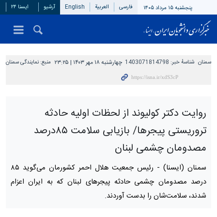
فارسی
العربیة
English
آرشیو
ایسنا ۲۴
پنجشنبه ۱۵ مرداد ۱۴۰۵
سمنان
شناسهٔ خبر:
1403071814798
چهارشنبه ۱۸ مهر ۱۴۰۳ | ۲۳:۲۵
منبع:
نمایندگی سمنان
روایت دکتر کولیوند از لحظات اولیه حادثه
تروریستی پیجرها/ بازیابی سلامت ۸۵درصد
مصدومان چشمی لبنان
سمنان (ایسنا) -
رئیس جمعیت هلال احمر کشورمان می‌گوید ۸۵
درصد مصدومان چشمی حادثه پیجرهای لبنان که به ایران اعزام
شدند، سلامت‌شان را بدست آوردند.