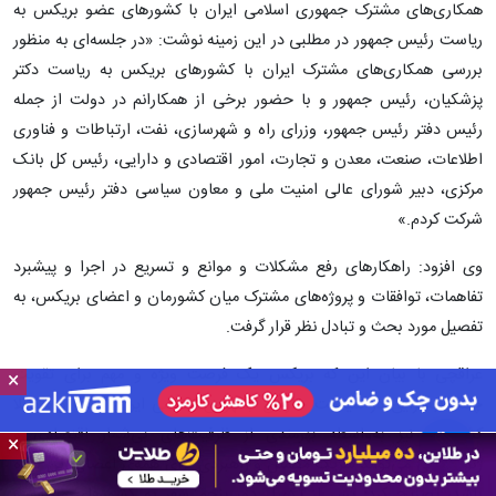
همکاری‌های مشترک جمهوری اسلامی ایران با کشورهای عضو بریکس به
ریاست رئیس جمهور در مطلبی در این زمینه نوشت: «در جلسه‌ای به منظور
بررسی همکاری‌های مشترک ایران با کشورهای بریکس به ریاست دکتر
پزشکیان، رئیس جمهور و با حضور برخی از همکارانم در دولت از جمله
رئیس دفتر رئیس جمهور، وزرای راه و شهرسازی، نفت، ارتباطات و فناوری
اطلاعات، صنعت، معدن و تجارت، امور اقتصادی و دارایی، رئیس کل بانک
مرکزی، دبیر شورای‌ عالی امنیت ملی و معاون سیاسی دفتر رئیس جمهور
شرکت کردم.»
وی افزود: راهکارهای رفع مشکلات و موانع و تسریع در اجرا و پیشبرد
تفاهمات، توافقات و پروژه‌های مشترک میان کشورمان و اعضای بریکس، به
تفصیل مورد بحث و تبادل نظر قرار گرفت.
عراقچی با بیان این که بریکس یک فرصت ویژه و مهم برای تقویت
×
چندجانبه‌گرایی در سیاست خارجی جمهوری اسلامی ایران است و متقابلا
کشورمان نیز به‌واسطه بهرمندی از ظرفیت‌های بی‌شمار اقتصادی و
×
ژئوپلیتیکی می‌تواند شریک مطمئن و راهبردی برای همه‌ی اعضای این گروه
باشد، تصریح کرد: پس از تکمیل دور پنجم سفر به کشورهای منطقه و