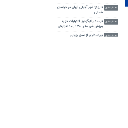
انقلاب و تمدن است
فاروج؛ شهر آجیلی ایران در خراسان
۴۰ دقیقه قبل
شمالی
فرماندار الیگودرز: اعتبارات حوزه
۴۱ دقیقه قبل
ورزش شهرستان ۳۰ درصد افزایش
یافت
بهره‌برداری از نسل چهارم
۴۱ دقیقه قبل
کتابخانه‌های عمومی تحولی در
خدمات فرهنگی دورود ایجاد خواهد
رفع بیکاری و مهار تورم نیازمند
کرد
۴۳ دقیقه قبل
اصلاحات ساختاری و تقویت
سرمایه‌گذاری مولد است
رئیس سازمان مدیریت استان
۴۸ دقیقه قبل
مرکزی: جهاد دانشگاهی نماد تبدیل
دانش به خدمت و علم به پیشرفت
نمایش "از ازل با حسین" - شیراز
است
۵۰ دقیقه قبل
لینکستان
چاپ بنر فوری
بلیط اتوبوس
پهنای باند اختصاصی
جراح بینی در تهران
آهنگ جدید ایرانی
پهنای باند اختصاصی
پزشک 24
خرید سرور اچ پی
دانلود آهنگ