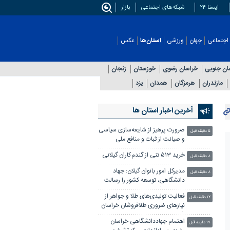
ایسنا ۲۴
شبکه‌های اجتماعی
بازار
اجتماعی
جهان
ورزشی
استان‌ها
عکس
ان جنوبی
خراسان رضوی
خوزستان
زنجان
مازندران
هرمزگان
همدان
یزد
آخرین اخبار استان ها
ضرورت پرهیز از شایعه‌سازی سیاسی
۵ دقیقه قبل
و صیانت از ثبات و منافع ملی
خرید ۵۱۳ تنی از گندم کاران گیلانی
۸ دقیقه قبل
مدیرکل امور بانوان گیلان: جهاد
۸ دقیقه قبل
دانشگاهی، توسعه کشور را رسالت
خود می داند
فعالیت تولیدی‌های طلا و جواهر از
۱۲ دقیقه قبل
نیازهای ضروری طلافروشان خراسان
شمالی
اهتمام جهاددانشگاهی خراسان
۱۷ دقیقه قبل