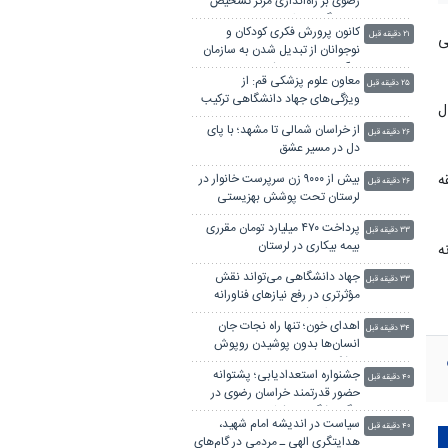
رضوی بر راه‌اندازی مرکز تشخیص
زودهنگام سرطان
کانون پرورش فکری کودکان و
۲۱ دقیقه قبل
ی
نوجوانان از تبدیل شدن به سازمان
درآمد محور پرهیز کند
معاون علوم پزشکی قم: از
۲۵ دقیقه قبل
ویژگی‌های جهاد دانشگاهی ترکیب
ل
تعهد، تخصص و روحیه حل مسئله
از خراسان شمالی تا مشهد؛ با پای
است
۲۶ دقیقه قبل
دل در مسیر عشق
ه
بیش از ۹۰۰۰ زن سرپرست خانوار در
۲۶ دقیقه قبل
لرستان تحت پوشش بهزیستی
هستند
پرداخت ۴۷۰ میلیارد تومان مقرری
۳۳ دقیقه قبل
بیمه بیکاری در لرستان
ه
جهاد دانشگاهی می‌تواند نقش
۳۳ دقیقه قبل
مؤثرتری در رفع نیازهای فناورانه
صنایع ایفا کند
اهدای خون؛ تنها راه نجات جان
۳۴ دقیقه قبل
انسان‌ها بدون پوشیدن روپوش
پزشکی
جشنواره استعدادیابی؛ پشتوانه
۴۰ دقیقه قبل
حضور قدرتمند خراسان رضوی در
لیگ باشگاه‌های کشور
سیاست در اندیشه امام شهید،
۴۰ دقیقه قبل
هدایتگری الهی ـ مردمی در گام‌های