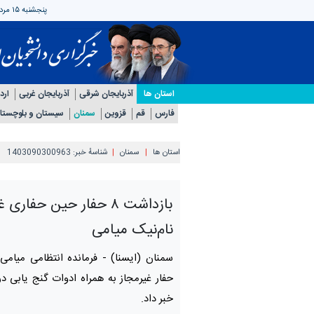
پنجشنبه ۱۵ مرداد ۱۴۰۵
استان ها
آذربایجان شرقی
آذربایجان غربی
ارد
فارس
قم
قزوین
سمنان
سیستان و بلوچستا
استان ها
سمنان
شناسهٔ خبر:
1403090300963
بازداشت ۸ حفار حین حفاری
نام‌نیک میامی
سمنان (ایسنا) -
حفار غیرمجاز به همراه ادوات گنج یابی د
خبر داد.