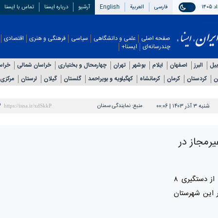
فارسی
العربیة
English
آرشیو
درباره ایسنا
تماس با ایسنا
صفحه اصلی
علمی و دانشگاهی
سیاسی
فرهنگی و هنری
اقتصادی
چندرسانه‌ای
ایسنا+
بیل
البرز
اصفهان
ایلام
بوشهر
تهران
چهارمحال و بختیاری
خراسان شمالی
خراس
ن
کردستان
کرمان
کرمانشاه
کهگیلویه و بویراحمد
گلستان
گیلان
لرستان
مرکزی
شنبه ۳ آذر ۱۴۰۳ | ۰۰:۰۶
منبع:
نمایندگی سمنان
 غیرمجاز در
فرمانده انتظامی میامی از دستگیری ۸
ر این شهرستان