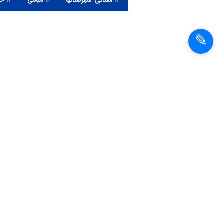
استانی-شهرستانها
میامی
حف