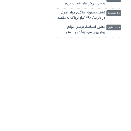
رفاهی در خراسان شمالی برای
خدمات رسانی به زائران امام
کشف محموله سنگین مواد افیونی
رضا(ع)
۵۸ دقیقه قبل
در داراب/ ۳۶۸ کیلو تریاک به مقصد
نرسید
معاون استاندار بوشهر: موانع
۱ ساعت قبل
پیش‌روی سرمایه‌گذاران استان
برطرف شود
استاندار خراسان جنوبی: جهاد
۱ ساعت قبل
دانشگاهی پیشران تبدیل
ظرفیت‌های استان به ثروت است
آیا زمان فروپاشی اکوسیستم‌ها و
۱ ساعت قبل
افزایش فرسایش خاک در خراسان
فرا رسید؟
یک ماه، ۴ کودک قربانی حمله
۱ ساعت قبل
سگ‌ها در سنندج / چرا حوادث تکرار
می‌شود؟
حوالی قلعه فلک‌الافلاک چه خبر
۱ ساعت قبل
است؟ + عکس
لینکستان
چاپ بنر فوری
بلیط اتوبوس
پهنای باند اختصاصی
جراح بینی در تهران
آهنگ جدید ایرانی
پهنای باند اختصاصی