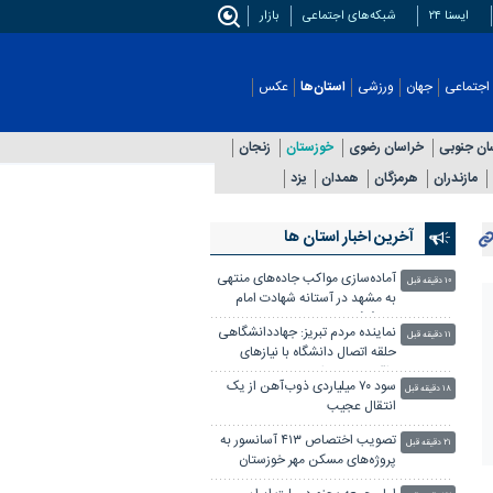
ایسنا ۲۴
شبکه‌های اجتماعی
بازار
اجتماعی
جهان
ورزشی
استان‌ها
عکس
ان جنوبی
خراسان رضوی
خوزستان
زنجان
مازندران
هرمزگان
همدان
یزد
آخرین اخبار استان ها
آماده‌سازی مواکب جاده‌های منتهی
۱۰ دقیقه قبل
به مشهد در آستانه شهادت امام
رضا(ع)
نماینده مردم تبریز: جهاددانشگاهی
۱۱ دقیقه قبل
حلقه اتصال دانشگاه با نیازهای
واقعی جامعه است
سود ۷۰ میلیاردی ذوب‌آهن از یک
۱۸ دقیقه قبل
انتقال عجیب
تصویب اختصاص ۴۱۳ آسانسور به
۲۱ دقیقه قبل
پروژه‌های مسکن مهر خوزستان