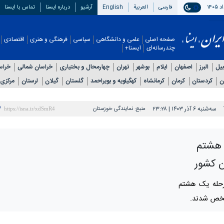
فارسی
العربیة
English
آرشیو
درباره ایسنا
تماس با ایسنا
صفحه اصلی
علمی و دانشگاهی
سیاسی
فرهنگی و هنری
اقتصادی
چندرسانه‌ای
ایسنا+
بیل
البرز
اصفهان
ایلام
بوشهر
تهران
چهارمحال و بختیاری
خراسان شمالی
خراس
ن
کردستان
کرمان
کرمانشاه
کهگیلویه و بویراحمد
گلستان
گیلان
لرستان
مرکزی
سه‌شنبه ۶ آذر ۱۴۰۳ | ۲۳:۲۸
منبع:
نمایندگی خوزستان
 هشتم
ن کشور
مرحله یک هشتم
شخص شدند.