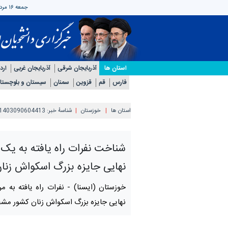
جمعه ۱۶ مرداد ۱۴۰۵
استان ها
آذربایجان شرقی
آذربایجان غربی
ارد
فارس
قم
قزوین
سمنان
سیستان و بلوچستا
استان ها
خوزستان
شناسهٔ خبر:
1403090604413
شناخت نفرات راه یافته به یک
نهایی جایزه بزرگ اسکواش زنا
خوزستان (ایسنا) -
نفرات راه یافته به 
نهایی جایزه بزرگ اسکواش زنان کشور م