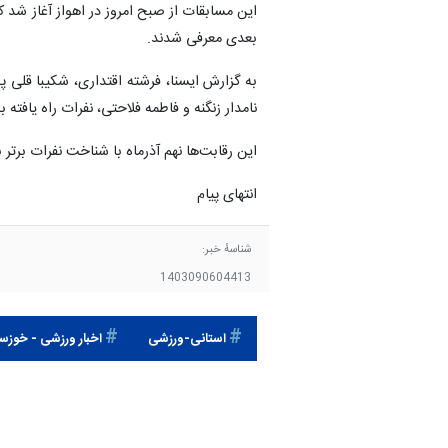
این مسابقات از صبح امروز در اهواز آغاز شد ک
بعدی معرفی شدند.
به گزارش ایسنا، فرشته اقتداری، شکیبا قلی پ
نامدار زنگنه و فاطمه فلاحتی، نفرات راه یاف
این رقابت‌ها نهم آذرماه با شناخت نفرات برتر 
انتهای پیام
شناسهٔ خبر:
1403090604413
استانی-ورزشی
اخبار ورزشی - خوزس