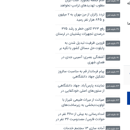
امام جمعه بجنورد: ملت ایران
۲۲ دقیقه قبل
ه
مغلوب تهدیدهای ترامپ نخواهد
شد
تردد زائران از مرز مهران به ۲ میلیون
۲۶ دقیقه قبل
و ۸۴۵ هزار نفر رسید
ا
رفع ۳۲۳ کانون خطر و رشد ۳۲۵
۳۶ دقیقه قبل
درصدی تجهیزات پشتیبان در لرستان
قزوین ظرفیت تبدیل شدن به
۳۹ دقیقه قبل
پایلوت حل مسائل کشور با تکیه بر
دانش را دارد
آشفتگی بصری؛ آسیبی جدی در
۴۱ دقیقه قبل
فضای شهری
پیام فرماندار قم به مناسبت سالروز
۴۲ دقیقه قبل
تشکیل جهاد دانشگاهی
نماینده پارس‌آباد: جهاد دانشگاهی
۴۳ دقیقه قبل
از ستون‌های اصلی خودکفایی در
دوران بحران‌ کشور است
صیانت از میراث طبیعی شیراز با
۴۳ دقیقه قبل
اولویت‌بخشی به زیرساخت‌های
آبیاری
امدادرسانی به بیش از ۴۶۰۰ نفر در
۵۱ دقیقه قبل
حوادث فارس/ مصدومیت ۳۶ نفر در
حوادث کوهستان
آماده سازی ۱۳ مجتمع خدمات
۵۷ دقیقه قبل