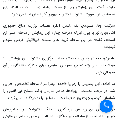
این‌که «نیروی زمینی سپاه همواره نقش برجسته‌ای در برقراری امنیت کشور
دارد»، گفت: این رزمایش یکی از صدها برنامه رزمی است که البته برای
نخستین بار بصورت مشترک با کشور جمهوری آذربایجان اجرا می شود.
سرتیپ وقار علیوردی یف رئیس اداره عملیات وزارت دفاع جمهوری
آذربایجان نیز با بیان این‌که «مرحله چهارم این رزمایش از مرحله اصلی آن
است»، گفت: در این مرحله گروه های مسلح غیرقانونی فرضی منهدم
گردیدند.
علیوردی یف در پایان سخنانش بخاطر برگزاری مشترک این رزمایش، از
فرماندهان عالی رتبه نظامی جمهوری اسلامی ایران و شرکت کنندگان در آن
قدردانی کرد.
در ادامه، این رزمایش با رمز یا فاطمه الزهرا در ۶ مرحله تخصصی اجرایی
شد. در مرحله نخست، پهپادها، عناصر سازمان یافته مسلح غیر قانونی را
شناسایی کرده و جهت رؤیت فرماندهان، تصاویر را به دیدگاه ارسال کردند.
مرحله بعدی این رزمایش بهره گیری از جنگ الکترونیک بود و نیروهای
خودی با استفاده از سامانه های جنگال، ارتباطات نیروهای مسلح غیر قانونی