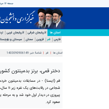
جمعه ۱۶ مرداد ۱۴۰۵
استان ها
آذربایجان شرقی
آذربایجان غربی
ارد
فارس
قم
قزوین
سمنان
سیستان و بلوچستا
استان ها
قم
شناسهٔ خبر:
1403090906149
دختر قمی، برنز بدمینتون کشور
قم (ایسنا) -
در مسابقات بدمینتون خردسا
شجاعی در رقابت
پیروزی در دیدار اول خود شد و به مرحله 
صعود کرد.