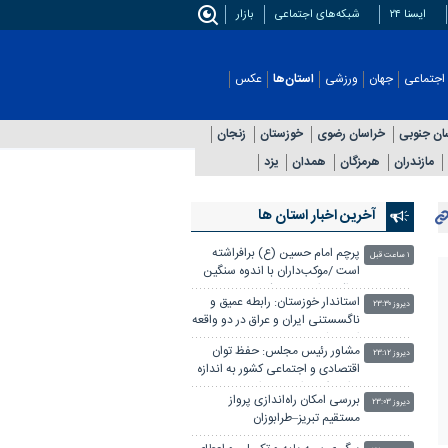
ایسنا ۲۴
شبکه‌های اجتماعی
بازار
اجتماعی
جهان
ورزشی
استان‌ها
عکس
ان جنوبی
خراسان رضوی
خوزستان
زنجان
مازندران
هرمزگان
همدان
یزد
آخرین اخبار استان ها
پرچم امام حسین (ع) برافراشته
۱ ساعت قبل
است /موکب‌داران با اندوه سنگین
مواکب را جمع می کنند
استاندار خوزستان: رابطه عمیق و
دیروز ۲۳:۳۰
ناگسستنی ایران و عراق در دو واقعه
اخیر مشهود بود
مشاور رئیس مجلس: حفظ توان
دیروز ۲۳:۱۲
اقتصادی و اجتماعی کشور به اندازه
توان دفاعی اهمیت دارد
بررسی امکان راه‌اندازی پرواز
دیروز ۲۳:۰۳
مستقیم تبریز–طرابوزان