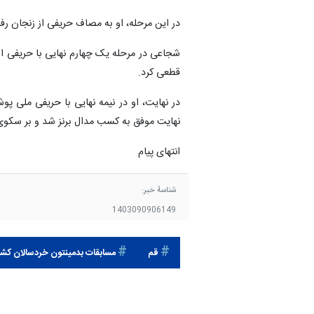
در این مرحله، او به مصاف حریفی از زنجان رفت
شجاعی در مرحله یک چهارم نهایی با حریفی از 
قطعی کرد.
در نهایت، او در نیمه نهایی با حریفی ملی 
نهایت موفق به کسب مدال برنز شد و بر سکوی
انتهای پیام
شناسهٔ خبر:
1403090906149
قم
مسابقات بدمینتون خردسالان کشو