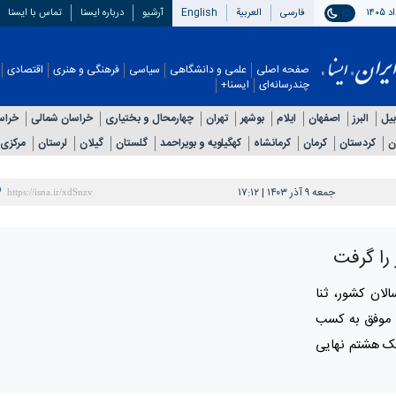
فارسی
العربیة
English
آرشیو
درباره ایسنا
تماس با ایسنا
صفحه اصلی
علمی و دانشگاهی
سیاسی
فرهنگی و هنری
اقتصادی
چندرسانه‌ای
ایسنا+
بیل
البرز
اصفهان
ایلام
بوشهر
تهران
چهارمحال و بختیاری
خراسان شمالی
خراس
ن
کردستان
کرمان
کرمانشاه
کهگیلویه و بویراحمد
گلستان
گیلان
لرستان
مرکزی
جمعه ۹ آذر ۱۴۰۳ | ۱۷:۱۲
 را گرفت
لان کشور، ثنا
‌های یک نفره زیر ۱۱ سال، موفق به کسب
یک هشتم نهایی