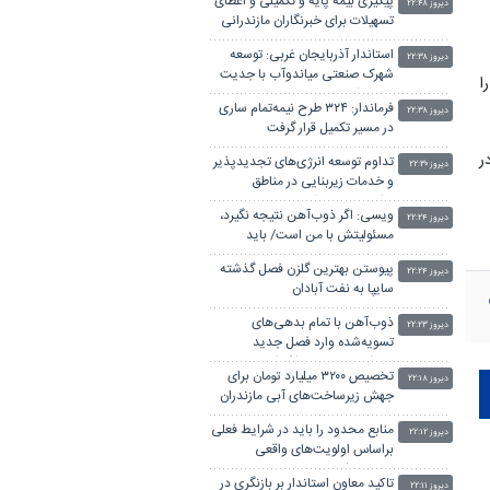
پیگیری بیمه پایه و تکمیلی و اعطای
دیروز ۲۲:۴۸
تسهیلات برای خبرنگاران مازندرانی
استاندار آذربایجان غربی: توسعه
دیروز ۲۲:۳۸
شهرک صنعتی میاندوآب با جدیت
ا
دنبال شود
فرماندار: ۳۲۴ طرح نیمه‌تمام ساری
دیروز ۲۲:۳۸
در مسیر تکمیل قرار گرفت
ر
تداوم توسعه انرژی‌های تجدیدپذیر
دیروز ۲۲:۳۰
و خدمات زیربنایی در مناطق
عشایری مازندران
ویسی: اگر ذوب‌آهن نتیجه نگیرد،
دیروز ۲۲:۲۴
مسئولیتش با من است/ باید
خودمان ستاره بسازیم
پیوستن بهترین گلزن فصل گذشته
دیروز ۲۲:۲۴
سایپا به نفت آبادان
ذوب‌آهن با تمام بدهی‌های
دیروز ۲۲:۲۳
تسویه‌شده وارد فصل جدید
می‌شود/سال‌های شکوفایی
تخصیص ۳۲۰۰ میلیارد تومان برای
ذوب‌آهن در راه است
دیروز ۲۲:۱۸
جهش زیرساخت‌های آبی مازندران
منابع محدود را باید در شرایط فعلی
دیروز ۲۲:۱۲
براساس اولویت‌های واقعی
مدیریت کرد
تاکید معاون استاندار بر بازنگری در
دیروز ۲۲:۱۱