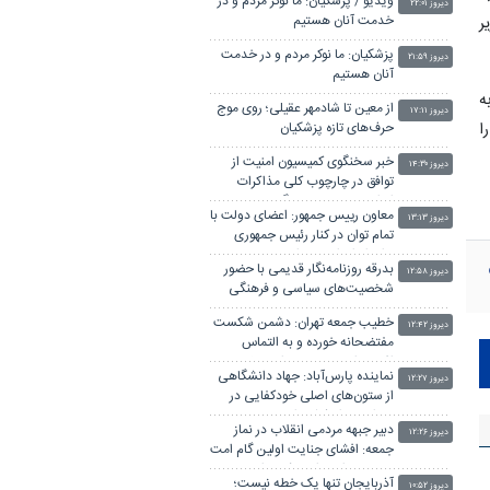
ویدیو / پزشکیان: ما نوکر مردم و در
دیروز ۲۲:۰۱
خدمت آنان هستیم
زیر
پزشکیان: ما نوکر مردم و در خدمت
دیروز ۲۱:۵۹
آنان هستیم
ه
از معین تا شادمهر عقیلی؛ روی موج
دیروز ۱۷:۱۱
ا
حرف‌های تازه پزشکیان
خبر سخنگوی کمیسیون امنیت از
دیروز ۱۴:۳۰
توافق در چارچوب کلی مذاکرات
ایران و عمان بر سر تنگه هرمز
معاون رییس جمهور: اعضای دولت با
دیروز ۱۳:۱۳
تمام توان در کنار رئیس جمهوری
برای ایران ایستاده‌اند
بدرقه روزنامه‌نگار قدیمی با حضور
دیروز ۱۲:۵۸
شخصیت‌های سیاسی و فرهنگی
خطیب جمعه تهران: دشمن شکست
دیروز ۱۲:۴۲
مفتضحانه خورده و به التماس
افتاده، ادبیات باخت را هم بلد
نماینده پارس‌آباد: جهاد دانشگاهی
نیست
دیروز ۱۲:۲۷
از ستون‌های اصلی خودکفایی در
دوران بحران‌ کشور است
دبیر جبهه مردمی انقلاب در نماز
دیروز ۱۲:۲۶
جمعه: افشای جنایت اولین گام امت
در خونخواهی امام شهید است
آذربایجان تنها یک خطه نیست؛
دیروز ۱۰:۵۲