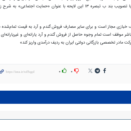
بخش درآمدی لایحه بودجه ۱۴۰۴ کل کشور، با تصویب بند ب تبصره ۱۳ این لایحه با عنوان «حمایت اجتماعی» به شرح 
رف خبازی مجاز است و برای سایر مصارف فروش گندم و آرد به قیمت تمام‌شده ب
شر موظف است تمام وجوه حاصل از فروش گندم و آرد یارانه‌ای و غیریارانه‌ای ر
 مادر تخصصی بازرگانی دولتی ایران به ردیف درآمدی واریز کند»
۰
۰