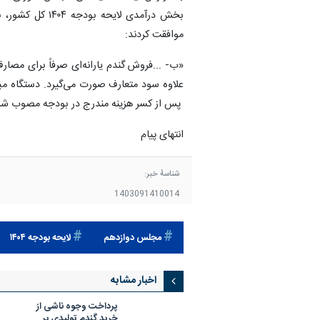
موافقت کردند:
«ب- ...فروش گندم یارانه‌ای صرفاً برای مصا
علاوه سود متعارف صورت می‌گیرد. دستگاه مبا
پس از کسر هزینه مندرج در بودجه مصوب شرکت
انتهای پیام
شناسهٔ خبر:
1403091410014
مجلس دوازدهم
لایحه بودجه ۱۴۰۴
اخبار مشابه
پرداخت وجوه ناشی از
خرید گندم تولیدی بر