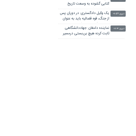
کتابی گشوده به وسعت تاریخ
ایران‌زمین است
یک وکیل دادگستری: در دوران پس
دیروز ۰۸:۵۹
از جنگ، قوه قضائیه باید به عنوان
«ضامن ثبات» عمل کند
نماینده دامغان: جهاددانشگاهی
دیروز ۰۸:۰۷
ثابت کرده هیچ بن‌بستی درمسیر
توسعه و خودکفایی کشور وجود
محسن رضایی: اجازه باز شدن مسیر
ندارد
دیروز ۰۷:۱۱
دوم در تنگه هرمز را نخواهیم داد
ویدیو/ پزشکیان: باید بتوانیم میزان
دیروز ۰۱:۵۰
کالابرگ را بالا ببریم تا مردم راحت
باشند
پزشکیان: مدیریت کردن با وجود
۲ روز قبل
صداهای تفرقه‌انگیز کار خداست/
سایپا واگذار می شود
ضرغامی: تغییر ریل، عین بصیرت
۲ روز قبل
است؛ فرصت سوزی نکنیم
رییس ستاد مرکزی اربعین: اربعین
۲ روز قبل
۱۴۰۵ در بالاترین سطح امنیت برگزار
شد
پزشکیان: مشروطه نقطه عطف
۲ روز قبل
بیداری و آزادی‌خواهی ملت ایران
بود
اگر دولت شکست بخورد، ایران
۲ روز قبل