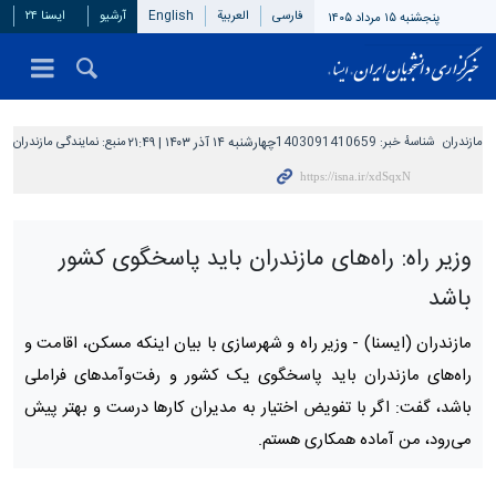
فارسی
العربیة
English
آرشیو
ایسنا ۲۴
پنجشنبه ۱۵ مرداد ۱۴۰۵
مازندران
شناسهٔ خبر:
1403091410659
چهارشنبه ۱۴ آذر ۱۴۰۳ | ۲۱:۴۹
منبع:
نمایندگی مازندران
وزیر راه: راه‌های مازندران باید پاسخگوی کشور
باشد
مازندران (ایسنا) -
وزیر راه و شهرسازی با بیان اینکه مسکن، اقامت و
راه‌های مازندران باید پاسخگوی یک کشور و رفت‌وآمدهای فراملی
باشد، گفت: اگر با تفویض اختیار به مدیران کارها درست و بهتر پیش
می‌رود، من آماده همکاری هستم.