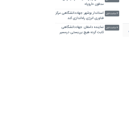
مدفون «اروپا»
استاندار بوشهر: جهاددانشگاهی مرکز
۳ ساعت قبل
فناوری انرژی راه‌اندازی کند
نماینده دامغان: جهاددانشگاهی
۴ ساعت قبل
ثابت کرده هیچ بن‌بستی درمسیر
توسعه و خودکفایی کشور وجود
استاندار سمنان: جهاددانشگاهی
ندارد
۴ ساعت قبل
گره‌های مسیر توسعه را با سرانگشت
تدبیر و تخصص گشوده است
جهاددانشگاهی؛ حلقه اتصال
۵ ساعت قبل
دانشگاه، صنعت، دولت و مجلس
موج خودکشی در فرماندهی سایبری
۷ ساعت قبل
آمریکا
کدام رنگ‌ها برای «فضای آموزشی»
۷ ساعت قبل
مناسب‌ترند؟
کوچکترین USB جهان، فضای
۱۰ ساعت قبل
بیشتری از «آیفون ۱۷» دارد!
تجربه ایران در توسعه آموزش عالی
دیروز ۲۳:۱۵
در اختیار عراق قرار می گیرد
ایستگاه‌های بازرسی هوشمند؛
دیروز ۱۸:۴۵