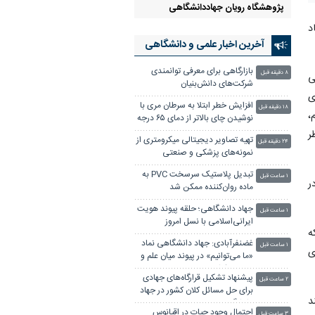
پژوهشگاه رویان جهاددانشگاهی
د
آخرین اخبار علمی‌ و دانشگاهی
بازارگاهی برای معرفی توانمندی
۸ دقیقه قبل
ی
شرکت‌های دانش‌بنیان
ی
افزایش خطر ابتلا به سرطان مری با
۱۸ دقیقه قبل
،
نوشیدن چای بالاتر از دمای ۶۵ درجه
ر
تهیه تصاویر دیجیتالی میکرومتری از
۲۴ دقیقه قبل
نمونه‌های پزشکی و صنعتی
تبدیل پلاستیک سرسخت PVC به
۱ ساعت قبل
ر
ماده روان‌کننده ممکن شد
جهاد دانشگاهی؛ حلقه پیوند هویت
۱ ساعت قبل
ایرانی‌اسلامی با نسل امروز
ه
غضنفرآبادی: جهاد دانشگاهی نماد
۱ ساعت قبل
ی
«ما می‌توانیم» در پیوند میان علم و
نیازهای کشور
پیشنهاد تشکیل قرارگاه‌های جهادی
۲ ساعت قبل
برای حل مسائل کلان کشور در جهاد
د
دانشگاهی
احتمال وجود حیات در اقیانوس
۳ ساعت قبل