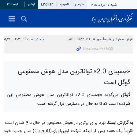
فارسی
العربیة
English
آرشیو
ایسنا ۲۴
شنبه ۱۷ مرداد ۱۴۰۵
هوش مصنوعی
شناسهٔ خبر:
1403092216134
پنجشنبه ۲۲ آذر ۱۴۰۳ | ۱۱:۲۸
«جمینای 2.0» تواناترین مدل هوش مصنوعی
گوگل است
گوگل می‌گوید «جمینای 2.0» تواناترین مدل هوش مصنوعی این
شرکت است که تا به حال در دسترس قرار گرفته است.
به گزارش ایسنا
، نبرد برای برتری در هوش مصنوعی در حال داغ شدن است.
تقریباً یک هفته پس از اینکه شرکت اوپن‌ای‌آی(OpenAI) مدل جدید خود