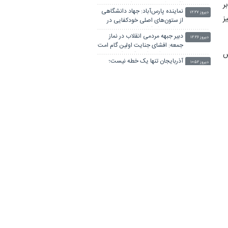
ر
افتاده، ادبیات باخت را هم بلد
نماینده پارس‌آباد: جهاد دانشگاهی
نیست
دیروز ۱۲:۲۷
ز
از ستون‌های اصلی خودکفایی در
دوران بحران‌ کشور است
دبیر جبهه مردمی انقلاب در نماز
دیروز ۱۲:۲۶
جمعه: افشای جنایت اولین گام امت
س
در خونخواهی امام شهید است
آذربایجان تنها یک خطه نیست؛
دیروز ۱۰:۵۲
ق
کتابی گشوده به وسعت تاریخ
ایران‌زمین است
ز
یک وکیل دادگستری: در دوران پس
دیروز ۰۸:۵۹
ر
از جنگ، قوه قضائیه باید به عنوان
«ضامن ثبات» عمل کند
نماینده دامغان: جهاددانشگاهی
دیروز ۰۸:۰۷
ثابت کرده هیچ بن‌بستی درمسیر
توسعه و خودکفایی کشور وجود
ل
محسن رضایی: اجازه باز شدن مسیر
ندارد
دیروز ۰۷:۱۱
،
دوم در تنگه هرمز را نخواهیم داد
ویدیو/ پزشکیان: باید بتوانیم میزان
دیروز ۰۱:۵۰
کالابرگ را بالا ببریم تا مردم راحت
باشند
ح
پزشکیان: مدیریت کردن با وجود
۲ روز قبل
ر
صداهای تفرقه‌انگیز کار خداست/
سایپا واگذار می شود
ضرغامی: تغییر ریل، عین بصیرت
۲ روز قبل
است؛ فرصت سوزی نکنیم