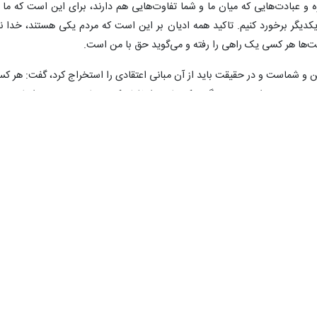
 و عبادت‌هایی که میان ما و شما تفاوت‌هایی هم دارند، برای این است که ما ب
کدیگر برخورد کنیم. تاکید همه ادیان بر این است که مردم یکی هستند، خدا نی
یت‌ها هر کسی یک راهی را رفته و می‌گوید حق با من است.
من و شماست و در حقیقت باید از آن مبانی اعتقادی را استخراج کرد، گفت: هر ک
 به حضرت داوود هم می‌گوید که ما تو را خلیفه کردیم تا بین مردم بر اساس ح
 به ضلالت می‌کشد و از مسیر خدا تو را دور می‌کند. کسانی که پای خود را ا
عذاب بزرگی می‌شوند. این عذابی که الان در دنیا و در خاورمیانه با آن گرفتا
 ما را به جان هم انداخته است.
از یاد برده‌اند، اضافه کرد: فردای قیامت از ما درباره هر ظلم و تضییع حقی سوا
 اگر منیت را کنار بگذاریم، اگر حق گفته شود، می‌پذیریم و اگر حق گفته نشود
 روی این مسئله با هم تفاهم کنیم، دعوایی نداریم.
با یهودی‌ها و اقوام موسی در قرآن کریم اشاره و خاطرنشان کرد: حضرت مسی
شما، همان خدا را عبادت کنیم. همه باید همین مسیر را برویم، اگر همین مسی
 اختلافی باید با هم داشته باشیم.