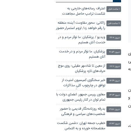
اعتراف رسانه‌های خارجی به
۱ ساعت قبل
شکست ترامپ حاصل مجاهدت
رسانه‌های انقلابی است
زاکانی: محور مقاومت آینده منطقه
۷ ساعت قبل
را رقم خواهد زد/ لزوم استمرار حضور
مردم در میدان
ویدیو / پزشکیان: ما نوکر مردم و در
دیروز ۲۲:۰۱
خدمت آنان هستیم
پزشکیان: ما نوکر مردم و در خدمت
ی
دیروز ۲۱:۵۹
آنان هستیم
ی
از معین تا شادمهر عقیلی؛ روی موج
دیروز ۱۷:۱۱
ه
حرف‌های تازه پزشکیان
خبر سخنگوی کمیسیون امنیت از
دیروز ۱۴:۳۰
توافق در چارچوب کلی مذاکرات
ن
ایران و عمان بر سر تنگه هرمز
معاون رییس جمهور: اعضای دولت با
دیروز ۱۳:۱۳
و
تمام توان در کنار رئیس جمهوری
ن
برای ایران ایستاده‌اند
بدرقه روزنامه‌نگار قدیمی با حضور
دیروز ۱۲:۵۸
شخصیت‌های سیاسی و فرهنگی
خطیب جمعه تهران: دشمن شکست
دیروز ۱۲:۴۲
،
مفتضحانه خورده و به التماس