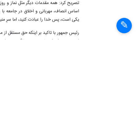
تصریح کرد: همه مقدمات دیگر مثل نماز و روزه
اساس انصاف، مهربانی و اخلاق در جامعه با ی
یکی است، پس خدا را عبادت کنید، اما سرِ من
رئیس جمهور با تاکید بر اینکه حق مستقل از 
از حق منحرف شد باید به حق بازگردد. خداوند
قضاوت کنی، تابع هوای نفس خود نشو که تو را
مسیر حق و عدالت آن طرف می‌گذارند، گرفتار 
هستیم، برای آن ضلالت و تابعیت نفس است که
پزشکیان با اشاره به اینکه اینها روز حساب را 
می‌شود. تمام دعواهای ما به خاطر منیت است،
نمی‌پذیریم، حالا از هر کس می‌خواهد باشد؛ اگر
رئیس جمهور به گفتگوی نقل شده حضرت مسیح 
می‌فرماید که خدا، هم خدای ماست و هم خدای 
را برویم و حق و انصاف و عدالت را بپذیریم، چه