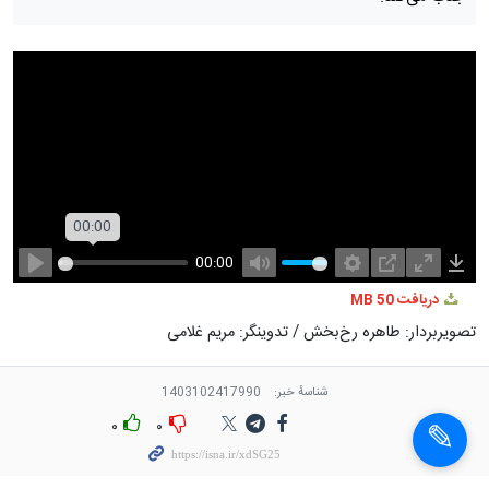
00:00
00:00
Play
Mute
Settings
PIP
Enter
Dow
دریافت
50 MB
fullscree
تصویربردار: طاهره رخ‌بخش / تدوینگر: مریم غلامی
شناسهٔ خبر:
1403102417990
۰
۰