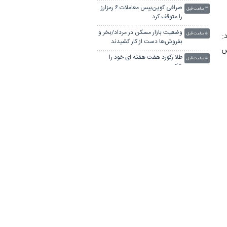
صرافی کوین‌بیس معاملات ۶ رمزارز
۳ ساعت قبل
را متوقف کرد
وضعیت بازار مسکن در مرداد/بخر و
:
۵ ساعت قبل
بفروش‌ها دست از کار کشیدند
س
طلا رکورد هفت هفته ای خود را
۵ ساعت قبل
شکست
جهان با افزایش قیمت مواد غذایی
ر
۵ ساعت قبل
مواجه است
کالابرگ سه دهک مشمول شارژ شد
۶ ساعت قبل
ت
گره تبدیل وضعیت نیروهای شرکتی
۶ ساعت قبل
/ قانون مانع است یا پیمانکاران؟
زنگ خطر اقتصاد آلمان با کم‌آبی
۷ ساعت قبل
 به
بی‌سابقه راین به صدا درآمد
آمریکا ۱۰۰ میلیارد دلار از تعرفه‌های
۸ ساعت قبل
«روز آزادی» ترامپ را پس داد
کارت برنده به دست تراشه‌سازان
۸ ساعت قبل
چین افتاد
آلمان صدرنشین حداقل دستمزد
۹ ساعت قبل