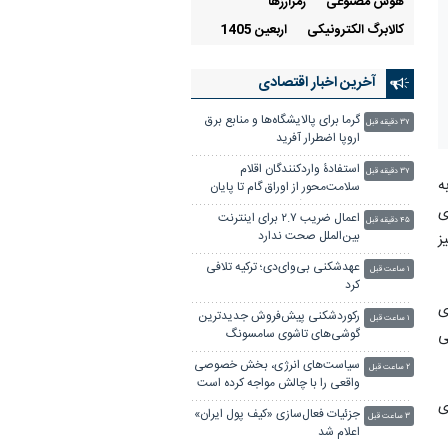
هوش مصنوعی
رمزارزها
کالابرگ الکترونیکی
اربعین 1405
آخرین اخبار اقتصادی
گرما برای پالایشگاه‌ها و منابع برق
۳۷ دقیقه قبل
اروپا اضطرار آفرید
استفادۀ واردکنندگان اقلام
۳۷ دقیقه قبل
ه
سلامت‌محور از اوراق گام تا پایان
سال تمدید شد
ی
اعمال ضریب ۲.۷ برای اینترنت
۴۵ دقیقه قبل
بین‌الملل صحت ندارد
ز
عهدشکنی بی‌وای‌دی؛ ترکیه تلافی
۱ ساعت قبل
کرد
ی
رکوردشکنی پیش‌فروش جدیدترین
۱ ساعت قبل
گوشی‌های تاشوی سامسونگ
ی
سیاست‌های انرژی، بخش خصوصی
۲ ساعت قبل
واقعی را با چالش مواجه کرده است
ی
جزئیات فعال‌سازی «کیف پول ایران»
۳ ساعت قبل
اعلام شد