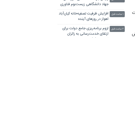
جهاد دانشگاهی زیست‌بوم فناوری
و حل مسائل کشور است
ت
افزایش ظرفیت تصفیه‌خانه کیان‌آباد
۱ ساعت قبل
اهواز در روزهای آینده
لزوم برنامه‌ریزی جامع دولت برای
۲ ساعت قبل
ش
ارتقای خدمت‌رسانی به زائران
امام‌رضا (ع)
ویسی دروازه‌بان جدیدش را برای
۲ ساعت قبل
گاندوها انتخاب کرد
ا
امام جمعه اردبیل: مدیریت صحنه با
۲ ساعت قبل
م
ایران است
مدیرکل فرهنگ و ارشاد اسلامی
۳ ساعت قبل
زنجان: پیگیری راه‌اندازی خانه
مطبوعات استان ادامه دارد
ان
فرماندار زنجان:خبرنگاران در
۳ ساعت قبل
تصمیم‌سازی و توسعه استان نقش
مؤثری دارند
رشد ۶ درصدی تردد زوار اربعین از
۳ ساعت قبل
ن
مرز خسروی
نماینده ولی‌فقیه در زنجان:
۳ ساعت قبل
خبرنگاران سرمایه‌های کشور هستند
 به ‌نام
امام جمعه موقت سنندج:
۳ ساعت قبل