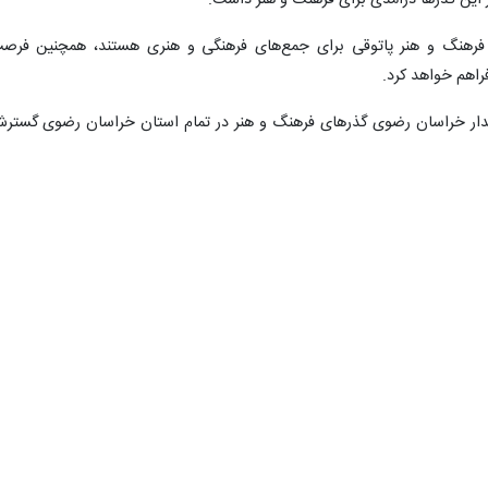
ر این گذرها درآمدی برای فرهنگ و هنر داشت.
 فرهنگ و هنر پاتوقی برای جمع‌های فرهنگی و هنری هستند، همچنین فرص
راهم خواهد کرد.
ستاندار خراسان رضوی گذرهای فرهنگ و هنر در تمام استان خراسان رضوی گستر
یز در این مراسم گفت: طی سال‌های گذشته روزهای ملی خیام و عطار را ب
 هر چقدر کیفیت مراسم را بالا ببریم مدیران ملی هم برای حضور در این مراس
وی افزود: دکتر مسعود دانشور و گروهشان طی ۲۸ سال پژوهش مجموعه‌ «اپرای بزرگ هفت شهر عشق عطار» که به پنج زب
ار با حضور ۳۸۰ نفر در نیشابور اجرا شود.
خوبی را در خراسان شاهدیم و آن هم افتتاحیه جشنواره تئاتر فجر در این استا
گذر فرهنگ و هنر نیشابور دارای سالن بلک باکس با ظرفیت ۳۷۰ صندلی طراحی شده و گنجایش ۴۰۰ نفر را نیز دارد که
ایران و نیشابور، نام‌گذاری شده است.