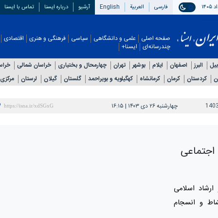
فارسی
العربیة
English
آرشیو
درباره ایسنا
تماس با ایسنا
صفحه اصلی
علمی و دانشگاهی
سیاسی
فرهنگی و هنری
اقتصادی
چندرسانه‌ای
ایسنا+
بیل
البرز
اصفهان
ایلام
بوشهر
تهران
چهارمحال و بختیاری
خراسان شمالی
خراس
ن
کردستان
کرمان
کرمانشاه
کهگیلویه و بویراحمد
گلستان
گیلان
لرستان
مرکزی
140
چهارشنبه ۲۶ دی ۱۴۰۳ | ۱۶:۱۵
 اجتماعی
ارشاد اسلامی
اط و انسجام