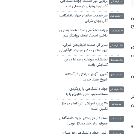
برپایی میز خدمت جهاددانشگاهی
۱۱ دقیقه قبل
آذربایجان‌شرقی در مصلی امام
خمینی(ره) تبریز
میز خدمت سازمان جهاد دانشگاهی
ن
۱۶ دقیقه قبل
آذربایجان شرقی
ح
جهاددانشگاهی نماد اعتماد به توان
۲۰ دقیقه قبل
داخلی است/ ایسنا؛ روایتگر علم،
امید و مطالبات جامعه
مدیر کل صمت آذربایجان شرقی:
ی
۲۵ دقیقه قبل
این استان معدن تجارت، کارآفرینی
ی
و ظرفیت‌های اقتصادی است
نمایشگاه سوغات و هدایا در یزد
۲۸ دقیقه قبل
گشایش یافت
آخرین آزمون تراکتور در آستانه
ن
۲۸ دقیقه قبل
شروع فصل جدید
جهاد دانشگاهی با رویکردی
۴۵ دقیقه قبل
مسئله‌محور، علم و فناوری را با
ر
نیازهای واقعی جامعه پیوند داده
۳۰ پروژه آموزشی در دلفان در حال
ن
است
۱ ساعت قبل
تکمیل است
استاندار خوزستان: جهاد دانشگاهی
۱ ساعت قبل
همواره برای حل مسائل بومی
و
کوشیده است
رئیس جهاد دانشگاهی خوزستان:
۱ ساعت قبل