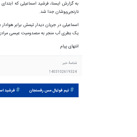
به گزارش ایسنا، فرشید اسماعیلی که ابتدای
نارنجی‌پوشان جدا شد.
اسماعیلی در جریان دیدار تیمش برابر هوادار 
یک بطری آب منجر به مصدومیت عیسی مرادی
انتهای پیام
شناسهٔ خبر:
1403102619324
تیم فوتبال مس رفسنجان
فرشید اسم