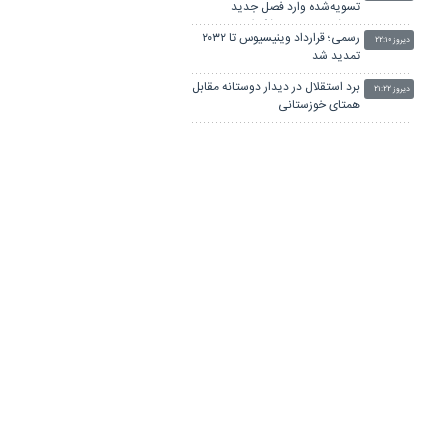
تسویه‌شده وارد فصل جدید
می‌شود/سال‌های شکوفایی
رسمی؛ قرارداد وینیسیوس تا ۲۰۳۲
ذوب‌آهن در راه است
دیروز ۲۲:۱۰
تمدید شد
برد استقلال در دیدار دوستانه مقابل
دیروز ۲۱:۲۲
همتای خوزستانی
لبیب: از تیم ملی خداحافظی کردم
دیروز ۲۰:۳۴
نه از دوچرخه‌سواری
کاپیتان ملوان به ذوب‌آهن پیوست/
دیروز ۱۹:۳۹
سعید کریمی در عرض یک‌ماه تیم
عوض کرد!
رونمایی رئال مادرید از گران‌ترین
دیروز ۱۹:۰۵
خرید تاریخ خود
لینکستان
چاپ بنر فوری
بلیط اتوبوس
پهنای باند اختصاصی
جراح بینی در تهران
آهنگ جدید ایرانی
پهنای باند اختصاصی
پزشک 24
خرید سرور اچ پی
دانلود آهنگ
تیزهوشان ششم