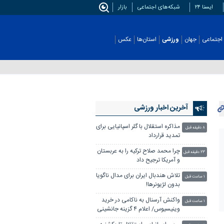
ایسنا ۲۴
شبکه‌های اجتماعی
بازار
اجتماعی
جهان
ورزشی
استان‌ها
عکس
آخرین اخبار ورزشی
مذاکره استقلال با گلر اسپانیایی برای
۸ دقیقه قبل
تمدید قرارداد
چرا محمد صلاح ترکیه را به عربستان
۲۳ دقیقه قبل
و آمریکا ترجیح داد
تلاش هندبال ایران برای مدال ناگویا
۱ ساعت قبل
بدون لژیونرها!
واکنش آرسنال به ناکامی در خرید
۱ ساعت قبل
وینیسیوس/ اعلام ۴ گزینه جانشینی