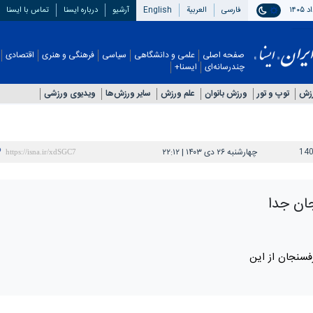
فارسی
العربیة
English
آرشیو
درباره ایسنا
تماس با ایسنا
صفحه اصلی
علمی و دانشگاهی
سیاسی
فرهنگی و هنری
اقتصادی
چندرسانه‌ای
ایسنا+
رزش
توپ و تور
ورزش بانوان
علم ورزش
سایر ورزش‌ها
ویدیوی ورزشی
14
چهارشنبه ۲۶ دی ۱۴۰۳ | ۲۲:۱۲
ان جدا
فسنجان از این