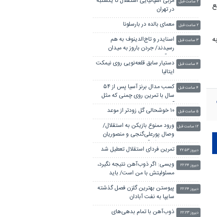
مربی اسپانیایی استقلال تا یکشنبه
۲ ساعت قبل
ع
در تهران
معمای بالده در بارسلونا
۲ ساعت قبل
ه
اسنایدر و تاج‌الدینوف به هم
۳ ساعت قبل
رسیدند/ جردن باروز به میدان
می‌آید
دستیار سابق قلعه‌نویی روی نیمکت
۴ ساعت قبل
ایتالیا
کسب مدال برنز آسیا پس از ۵۴
۴ ساعت قبل
سال با تمرین روی چمنی که مثل
آسفالت بود!
۱۰ خوشحالی گل زودتر از موعد
۵ ساعت قبل
ورود ممنوع بازیکن به استقلال/
۱۲ ساعت قبل
وصال پورعلی‌گنجی و منصوریان
منتفی شد؟
تمرین فردای استقلال تعطیل شد
دیروز ۲۲:۵۳
ویسی: اگر ذوب‌آهن نتیجه نگیرد،
دیروز ۲۲:۲۴
مسئولیتش با من است/ باید
خودمان ستاره بسازیم
پیوستن بهترین گلزن فصل گذشته
دیروز ۲۲:۲۴
سایپا به نفت آبادان
ذوب‌آهن با تمام بدهی‌های
دیروز ۲۲:۲۳