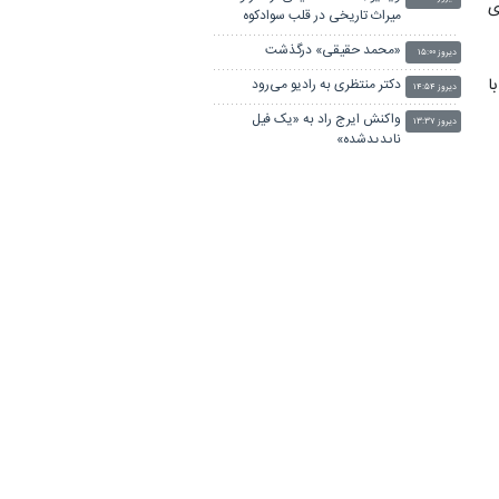
۵۵ کاروان برای
میراث تاریخی در قلب سوادکوه
«محمد حقیقی» درگذشت
دیروز ۱۵:۰۰
با
دکتر منتظری به رادیو می‌رود
دیروز ۱۴:۵۴
واکنش ایرج راد به «یک فیل
دیروز ۱۳:۳۷
ناپدیدشده»
ج
پیامی برای درگذشت محمد
دیروز ۱۳:۳۰
نواب‌زاده
ابوالقاسم قاسم‌زاده درگذشت
دیروز ۱۲:۴۹
ویدیو/ آیا هنر انسان را آفرید؟
دیروز ۱۲:۳۹
نظریه‌ای که تاریخ تمدن را زیر سؤال
ر
برد
ر
یادی از پرویز شاپور
دیروز ۱۲:۱۹
اطلاع‌رسانی دقیق، سریع و
دیروز ۱۱:۲۰
مسئولانه، سرمایه رسانه‌ها برای
جلب اعتماد مخاطبان
تلویزیون آخر هفته چه فیلم‌هایی
دیروز ۱۱:۱۴
پخش می‌کند؟
داستان تفنگی که کام عروس و داماد
دیروز ۱۰:۱۹
را تلخ می‌کند