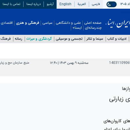
فارسی
العربیة
English
آرشیو
درباره ایسنا
تماس با ایسنا
صفحه اصلی
علمی و دانشگاهی
سیاسی
فرهنگی و هنری
اقتصادی
چندرسانه‌ای
ایسنا+
ادبیات و کتاب
سینما و تئاتر
تجسمی و موسیقی
گردشگری و میراث
رسانه
فرهنگ 
1403110906
سه‌شنبه ۹ بهمن ۱۴۰۳ | ۱۲:۴۰
منبع:
سازمان حج و زیا
زها
ی زیارتی
ای کاروان‌های
پیما برای اعزام