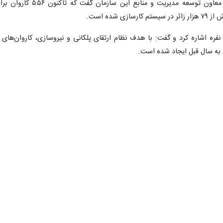
حج تمته ۱۴۰۴ ارائه شد. حمیدرضا محمدی، معاون توسعه مدیریت و منابع این سازمان گفت که تاکنون ۶
و به ظرفیت کاروان‌های ۹۵، ۱۲۰، ۱۳۵ و ۱۶۵ نفره اشاره کرد و گفت: با هدف نظام ارتقای پلکانی و نیروسازی، کاروان‌های 
یارت با ارائه آماری از تعداد خادمان فرهنگی و عوامل اجرایی کاروان‌های ح
 عربستان سهمیه بیشتر برای حج خواسته است
اشاره به ابلاغ تشکیل دو کاروان برای ایرانیان خارج از کشور اظهار کرد: در سف
 برای اعزام زائران با توجه به جمعیت کشورمان و اختصاص درصد مورد نظ
ح شد که درحال پیگیری است.