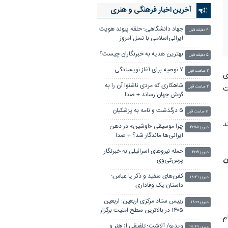
آخرین اخبار فرهنگی و هنری
جهاد دانشگاهی؛ حلقه پیوند هویت
۴ دقیقه قبل
ایرانی‌اسلامی با نسل امروز
بهترین هدیه به خبرنگاران چیست؟
۵ دقیقه قبل
۷ توصیه برای آغاز نویسندگی
۲ ساعت قبل
ی
شاهکاری که مردی ناشنوا آن را به
ت
۲ ساعت قبل
گوش جهان رساند + صدا
۵ درگذشت و نامه‌ به پزشکیان
۱۱ ساعت قبل
د
چرا موسیقی «اوشین» در ذهن
دیروز ۲۰:۵۵
ایرانی‌ها ماندگار شد؟ + صدا
حمله نیروهای اسرائیلی به خبرنگار
دیروز ۲۰:۰۹
۲ میلیون تومان
پرس‌تی‌وی
کفن‌های سفید و ذکر یا عباس؛
دیروز ۱۸:۴۱
داستان یک وفاداری
رییس ستاد مرکزی اربعین: اربعین
دیروز ۱۸:۰۰
۱۴۰۵ در بالاترین سطح امنیت برگزار
م
شد
ویدیو/ آلاشت؛ تلفیقی از هنر و
دیروز ۱۷:۴۹