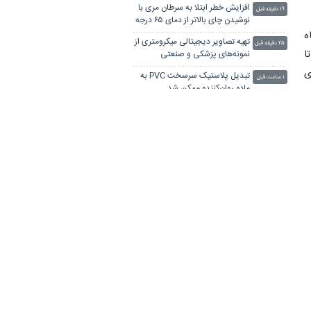
افزایش خطر ابتلا به سرطان مری با
۱۹ دقیقه قبل
نوشیدن چای بالاتر از دمای ۶۵ درجه
 ماه
تهیه تصاویر دیجیتالی میکرومتری از
۲۵ دقیقه قبل
مدگی‌ها معمولا در گروه‌های شامل ۱۰ تا ۴۰ مورد در مناطق آتشفشانی ظاهر شده‌اند که احتمالا ۳.۲ تا
نمونه‌های پزشکی و صنعتی
ی
تبدیل پلاستیک سرسخت PVC به
۱ ساعت قبل
ماده روان‌کننده ممکن شد
ی
جهاد دانشگاهی؛ حلقه پیوند هویت
۱ ساعت قبل
ایرانی‌اسلامی با نسل امروز
غضنفرآبادی: جهاد دانشگاهی نماد
۱ ساعت قبل
«ما می‌توانیم» در پیوند میان علم و
نیازهای کشور
پیشنهاد تشکیل قرارگاه‌های جهادی
۲ ساعت قبل
برای حل مسائل کلان کشور در جهاد
دانشگاهی
احتمال وجود حیات در اقیانوس
۳ ساعت قبل
مدفون «اروپا»
استاندار بوشهر: جهاددانشگاهی مرکز
۳ ساعت قبل
فناوری انرژی راه‌اندازی کند
نماینده دامغان: جهاددانشگاهی
۴ ساعت قبل
ثابت کرده هیچ بن‌بستی درمسیر
توسعه و خودکفایی کشور وجود