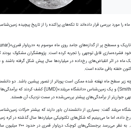
ا مورد بررسی قرار داده‌اند تا تکه‌های پراکنده را از تاریخ پیچیده زمین‌شناس
شواهد به دست آمده از مناطق تاریک و مسطح پر از گدازه‌های جامد روی ماه مو
دور خود فشرده‌سازی قابل توجهی را تجربه کرده است. پژوهشگران مشکوک بودند ک
ماه در اثر انقباض‌های رخ‌داده در میلیاردها سال پیش شکل گرفته باشند و ب
اکنون خفته باقی مانده است.
 زیر سطح ماه نهفته شده ممکن است پویاتر از تصور پیشین باشد. دو دانشمن
«مؤسسه اسمیتسونین»(Smithsonian Institution) و یک زمین‌شناس «دانشگاه مریلند»(UMD) کشف کردند که برآمد
هی جوان‌تر از برآمدگی‌های پیشتر بررسی‌شده در سمت نزدیک آن هستند.
Jaclyn Cl)، پژوهشگر دانشگاه مریلند گفت: بسیاری از دانشمندان باور دارند که بیشتر حرکات زمین‌شنا
رخ داده، اما ما می‌بینیم که شکل‌های تکتونیکی میلیاردها سال گذشته در کره زمی
فعال شده‌اند و ممکن است هنوز فعال باشند. به نظر می‌رسد برجستگی‌های کوچک دریاوار قمری در حدود