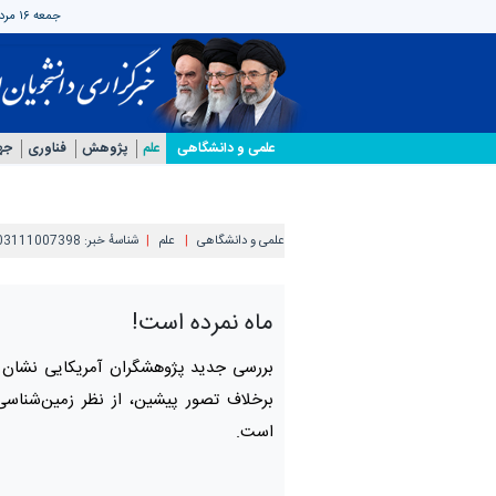
جمعه ۱۶ مرداد ۱۴۰۵
علمی‌ و دانشگاهی
علم
پژوهش
فناوری
جه
علمی‌ و دانشگاهی
علم
شناسهٔ خبر:
03111007398
ماه نمرده است!
بررسی جدید پژوهشگران آمریکایی نشان م
برخلاف تصور پیشین، از نظر زمین‌شناسی
است.