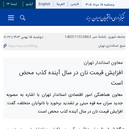
فارسی
العربیة
English
آرشیو
ایسنا ۲۴
پنجشنبه ۱۵ مرداد ۱۴۰۵
جامعه، شهری
شناسهٔ خبر:
1403111510863
دوشنبه ۱۵ بهمن ۱۴۰۳ | ۱۲:۲۲
منبع:
استانداری تهران
معاون استاندار تهران:
افزایش قیمت نان در سال آینده کذب محض
است
معاون هماهنگی امور اقتصادی استاندار تهران با اشاره به مصوبه
جدید سران سه قوه مبنی بر تشدید برخورد با نانوایان متخلف، گفت:
افزایش قیمت نان در سال آینده کذب محض است.