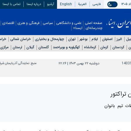
فارسی
العربیة
English
آرشیو
درباره ایسنا
تماس با ایسنا
صفحه اصلی
علمی و دانشگاهی
سیاسی
فرهنگی و هنری
اقتصادی
چندرسانه‌ای
ایسنا+
بیل
البرز
اصفهان
ایلام
بوشهر
تهران
چهارمحال و بختیاری
خراسان شمالی
خراس
ن
کردستان
کرمان
کرمانشاه
کهگیلویه و بویراحمد
گلستان
گیلان
لرستان
مرکزی
1403
دوشنبه ۲۲ بهمن ۱۴۰۳ | ۲۲:۲۶
منبع:
نمایندگی آذربایجان شر
 تراکتور
ات تیم بانوان