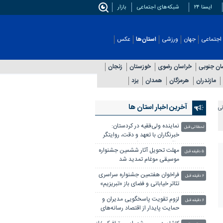
ایسنا ۲۴
شبکه‌های اجتماعی
بازار
اجتماعی
جهان
ورزشی
استان‌ها
عکس
ان جنوبی
خراسان رضوی
خوزستان
زنجان
مازندران
هرمزگان
همدان
یزد
آخرین اخبار استان ها
قی
نماینده ولی‌فقیه در کردستان:
لحظاتی قبل
خبرنگاران با تعهد و دقت، روایتگر
واقعیات جامعه باشند
مهلت تحویل آثار ششمین جشنواره
۵ دقیقه قبل
موسیقی موغام تمدید شد
فراخوان هفتمین جشنواره سراسری
۶ دقیقه قبل
تئاتر خیابانی و فضای باز «تبریزیم»
منتشر شد
لزوم تقویت پاسخگویی مدیران و
۶ دقیقه قبل
حمایت پایدار از اقتصاد رسانه‌های
محلی