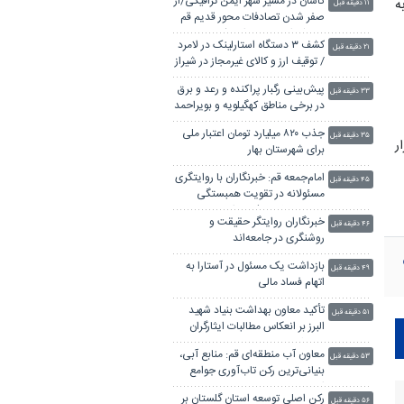
کاشان در مسیر شهر ایمن ترافیکی/از
کتور در گروه ۶ مسابقات لیگ دسته دوم، فردا (سه شنبه) ۲۳ بهمن، از ساعت ۱۴ به
۱۱ دقیقه قبل
صفر شدن تصادفات محور قدیم قم
تا هشدار درباره حوادث کویر
کشف ۳ دستگاه استارلینک در لامرد
۲۱ دقیقه قبل
/ توقیف ارز و کالای غیرمجاز در شیراز
پیش‌بینی رگبار پراکنده و رعد و برق
۳۳ دقیقه قبل
در برخی مناطق کهگیلویه و بویراحمد
جذب ۸۲۰ میلیارد تومان اعتبار ملی
۳۵ دقیقه قبل
زار
برای شهرستان بهار
امام‌جمعه قم: خبرنگاران با روایتگری
۴۵ دقیقه قبل
مسئولانه در تقویت همبستگی
جامعه نقش مؤثری دارند
خبرنگاران روایتگر حقیقت و
۴۶ دقیقه قبل
روشنگری در جامعه‌اند
بازداشت یک مسئول در آستارا به
۴۹ دقیقه قبل
اتهام فساد مالی
تأکید معاون بهداشت بنیاد شهید
۵۱ دقیقه قبل
البرز بر انعکاس مطالبات ایثارگران
توسط رسانه‌ها
معاون آب منطقه‌ای قم: منابع آبی،
۵۳ دقیقه قبل
بنیانی‌ترین رکن تاب‌آوری جوامع
است
رکن اصلی توسعه استان گلستان بر
۵۶ دقیقه قبل