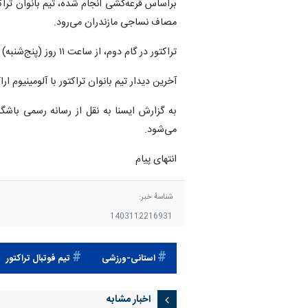
مصاف نساجی مازندران می‌رود.
تراکتور در گام دوم، از ساعت ۱۱ روز (پنج‌شنبه) ۲۵ بهمن، با آذرخش شهریار دیدار خواهد کرد.
آخرین دیدار تیم بانوان تراکتور با آلومینیوم اراک خواهد بود. این با
می‌شود.
انتهای پیام
شناسهٔ خبر:
1403112216931
استانی-ورزشی
تيم فوتبال تراكتور
اخبار مشابه