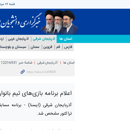
شنبه ۱۷ مرداد ۱۴۰۵
استان ها
آذربایجان شرقی
آذربایجان غربی
ارد
فارس
قم
قزوین
سمنان
سیستان و بلوچستا
استان ها
آذربایجان شرقی
شناسهٔ خبر:
112216931
اعلام برنامه بازی‌های تیم بانوان
آذربایجان شرقی (ایسنا) -
برنامه مسابق
تراکتور مشخص شد.