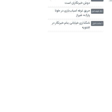
دوش خبرنگاران است
حریق غرفه اسباب‌بازی در «لونا
۵۸ دقیقه قبل
پارک» شیراز
نامگذاری خیابانی بنام خبرنگار در
۱ ساعت قبل
اشنویه
نقش‌آفرینی رسانه‌ها در مدیریت
۱ ساعت قبل
بحران و بازسازی سرمایه اجتماعی
رشد ۱۴۴ درصدی سقف پوشش
۱ ساعت قبل
خدمات درمانی معتادان کم‌برخوردار
در گلستان
فرماندار آستارا: رسانه‌ها نقطه
۱ ساعت قبل
مشترک وحدت جامعه هستند
عضو شورای شهر یزد: تداوم
۱ ساعت قبل
خدمت‌رسانی به معلولان و جانبازان
نیازمند همراهی همه دستگاه‌هاست
لینکستان
چاپ بنر فوری
بلیط اتوبوس
پهنای باند اختصاصی
جراح بینی در تهران
آهنگ جدید ایرانی
پهنای باند اختصاصی