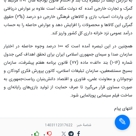
به گزارش ایسنا در تبصره یک بند م احکام قانون بودجه سال ۱۴۰۴ مرتبط با
گمرک و تجارت خارجی آمده که دولت مکلف است علاوه بر عوارض دریافتی
برای واردات اسباب بازی و کالاهای فرهنگی خارجی دو درصد ‌(%۲) حقوق
گمرکی این کالاها و محصولات را افزایش دهد و عوارض حاصله را به حساب
درآمد عمومی نزد خزانه داری کل کشور واریز کند.
همچنین در این تبصره آمده است که ۱۰۰ درصد وجوه حاصله در اختیار
سازمان صدا و سیمای جمهوری اسلامی ایران برای تحقق اهداف کمی جدول
شماره ‌(۱۶-۱) بند «الف» ماده ‌(۷۷) قانون برنامه هفتم پیشرفت، سازمان
بسیج مستضعفین، سازمان تبلیغات اسلامی، کانون پرورش فکری کودکان و
نوجوانان و معاونت علمی، فناوری و اقتصاد دانش‌بنیان ریاست‌جمهوری به
صورت مساوی قرار می‌گیرد تا صرف حمایت از تولید بازی‌های رایانه‌ای و
ساخت فیلم سینمایی پویانمایی شود.
انتهای پیام
شناسهٔ خبر:
1403112317622
۰
۰