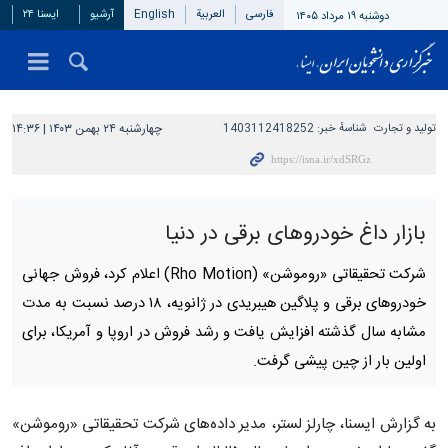
فارسی
العربیة
English
آرشیو
ایسنا ۲۴
دوشنبه ۱۹ مرداد ۱۴۰۵
تولید و تجارت
شناسهٔ خبر:
1403112418252
چهارشنبه ۲۴ بهمن ۱۴۰۳ | ۱۴:۳۶
بازار داغ خودروهای برقی در دنیا
شرکت تحقیقاتی «روموشن» (Rho Motion) اعلام کرد، فروش جهانی
خودروهای برقی و پلاگین هیبریدی در ژانویه، ۱۸ درصد نسبت به مدت
مشابه سال گذشته افزایش یافت و رشد فروش در اروپا و آمریکا، برای
اولین‌ بار از چین پیشی گرفت.
به گزارش ایسنا، چارلز لستر، مدیر داده‌های شرکت تحقیقاتی «روموشن»