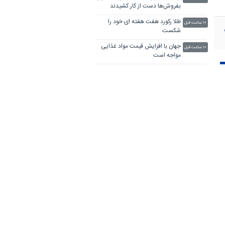
بفروش‌ها دست از کار کشیدند
طلا رکورد هفت هفته ای خود را
۱۰ ساعت قبل
شکست
جهان با افزایش قیمت مواد غذایی
۱۰ ساعت قبل
مواجه است
کالابرگ سه دهک مشمول شارژ شد
۱۲ ساعت قبل
گره تبدیل وضعیت نیروهای شرکتی
۱۲ ساعت قبل
/ قانون مانع است یا پیمانکاران؟
زنگ خطر اقتصاد آلمان با کم‌آبی
۱۳ ساعت قبل
بی‌سابقه راین به صدا درآمد
آمریکا ۱۰۰ میلیارد دلار از تعرفه‌های
۱۴ ساعت قبل
«روز آزادی» ترامپ را پس داد
کارت برنده به دست تراشه‌سازان
۱۴ ساعت قبل
چین افتاد
آلمان صدرنشین حداقل دستمزد
۱۵ ساعت قبل
اروپا از نظر قدرت خرید شد
گرانی انرژی برای اروپایی‌ها سبب
۱۶ ساعت قبل
خیر شد