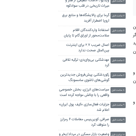
ویدیو/ آلاشت؛ تلفیقی از هنر و
۲ ساعت قبل
میراث تاریخی در قلب سوادکوه
گرما برای پالایشگاه‌ها و منابع برق
۶ ساعت قبل
اروپا اضطرار آفرید
ن
استفادۀ واردکنندگان اقلام
۶ ساعت قبل
ر
سلامت‌محور از اوراق گام تا پایان
سال تمدید شد
د
اعمال ضریب ۲.۷ برای اینترنت
۶ ساعت قبل
بین‌الملل صحت ندارد
ن
عهدشکنی بی‌وای‌دی؛ ترکیه تلافی
۶ ساعت قبل
کرد
ده و
رکوردشکنی پیش‌فروش جدیدترین
۶ ساعت قبل
گوشی‌های تاشوی سامسونگ
ن
سیاست‌های انرژی، بخش خصوصی
۸ ساعت قبل
واقعی را با چالش مواجه کرده است
نیم و
جزئیات فعال‌سازی «کیف پول ایران»
۹ ساعت قبل
اعلام شد
صرافی کوین‌بیس معاملات ۶ رمزارز
۹ ساعت قبل
را متوقف کرد
وضعیت بازار مسکن در مرداد/بخر و
۱۰ ساعت قبل