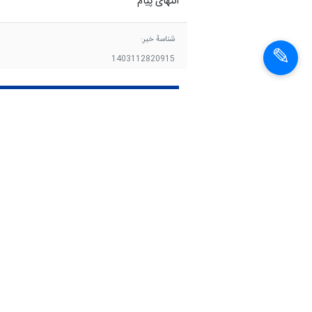
انتهای پیام
شناسهٔ خبر:
1403112820915
پرواز
حسین پورفرزانه
اخبار مشابه
اطلاعیه سازمان
هواپیمایی کشوری درباره
لغو پروازها به لبنان