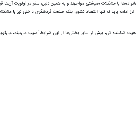
نواده‌ها با مشکلات معیشتی مواجهند و به همین دلیل، سفر در اولویت آن‌ها قرا
ارز ادامه یابد نه‌ تنها اقتصاد کشور، بلکه صنعت گردشگری داخلی نیز با مشکلا
اهیت شکننده‌اش، بیش از سایر بخش‌ها از این شرایط آسیب می‌بیند، می‌گوید
 برای مدیریت این بحران داشته باشند.
از از اساسی‌ترین زیرساخت‌های گردشگری را سیستم حمل‌ونقل می‌خداند و معتق
ی که در زمینه توسعه حمل‌ونقل ریلی انجام شده، همچنان با کمبودهایی در ای
خش خصوصی در تلاشند که با افزایش تعداد قطارهای مسیر یزد – تهران و یزد 
ین حال الان یکی از چالش‌های بزرگ گردشگری یزد، کمبود وسایل نقلیه مناس
ان با اشاره به اینکه در فصل گردشگری که تقاضا برای سفر افزایش می‌یابد
ضافه می‌کند: حتی در شرایطی که مشکلات اقتصادی نیز مانع از سفر مردم نشود
لی محدودکننده خواهد بود لذا سرمایه‌گذاری در تامین این زیرساخت‌ها به‌ ویژ
 گردشگری استان داشته باشد.