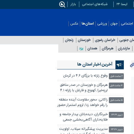
ایسنا ۲۴
شبکه‌های اجتماعی
بازار
اجتماعی
جهان
ورزشی
استان‌ها
عکس
ان جنوبی
خراسان رضوی
خوزستان
زنجان
مازندران
هرمزگان
همدان
یزد
آخرین اخبار استان ها
وقوع زلزله با بزرگای ۴.۶ در کرمان
۲ ساعت قبل
هرمزگان و خوزستان در صدر مناطق
۴ ساعت قبل
لرزه‌خیز/ کهنوج و فارغان با زلزله ۴.۱
لرزیدند
زاکانی: محور مقاومت آینده منطقه
۵ ساعت قبل
را رقم خواهد زد/ لزوم استمرار حضور
مردم در میدان
خبرنگاران، دیده‌بانان بیدار جامعه و
دیروز ۲۳:۲۹
طلایه‌داران آگاهی‌بخشی جمعی
مدیریت پیشگیرانه سیلاب، اولویت
دیروز ۲۳:۲۷