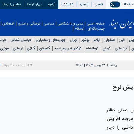
فارسی
العربیة
English
آرشیو
درباره ایسنا
تماس با ایسنا
صفحه اصلی
علمی و دانشگاهی
سیاسی
فرهنگی و هنری
اقتصادی
چندرسانه‌ای
ایسنا+
بیل
البرز
اصفهان
ایلام
بوشهر
تهران
چهارمحال و بختیاری
خراسان شمالی
خراس
ن
کردستان
کرمان
کرمانشاه
کهگیلویه و بویراحمد
گلستان
گیلان
لرستان
مرکزی
یکشنبه ۲۸ بهمن ۱۴۰۳ | ۱۶:۰۲
زایش نرخ
ن صنفی دفاتر
هرچند افزایش
اخلی را دچار