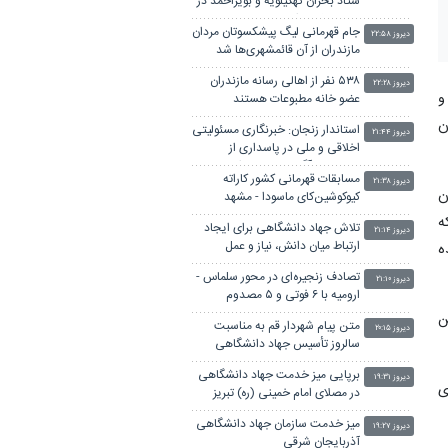
ستاد بحران کهگیلویه و بویراحمد در
پاییز پیش‌رو است
جام قهرمانی لیگ پیشکسوتان مردان
دیروز ۲۲:۵۸
مازندران از آن قائمشهری‌ها شد
۵۳۸ نفر از اهالی رسانه مازندران
دیروز ۲۲:۲۸
 و
عضو خانه مطبوعات هستند
ن
استاندار زنجان: خبرنگاری مسئولیتی
دیروز ۲۱:۴۴
اخلاقی و ملی در پاسداری از
حقیقت و آگاهی عمومی است
مسابقات قهرمانی کشور کاراته
دیروز ۲۱:۳۸
ن
کیوکوشین‌کای ماسودا - مشهد
ه
تلاش جهاد دانشگاهی برای ایجاد
دیروز ۲۱:۱۴
ارتباط میان دانش، نیاز و عمل
ه
تصادف زنجیره‌ای در محور سلماس -
دیروز ۲۱:۱۰
ارومیه با ۶ فوتی و ۵ مصدوم
ن
متن پیام شهردار قم به مناسبت
دیروز ۲۰:۱۵
سالروز تأسیس جهاد دانشگاهی
برپایی میز خدمت جهاد دانشگاهی
دیروز ۱۹:۳۱
ی
در مصلای امام خمینی (ره) تبریز
میز خدمت سازمان جهاد دانشگاهی
دیروز ۱۹:۲۷
آذربایجان شرقی