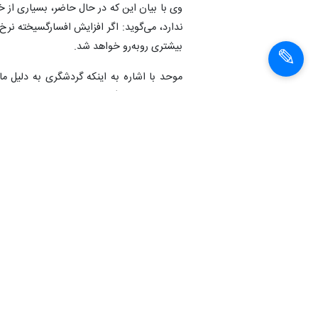
وی با بیان این که در حال حاضر، بسیاری از خا
ندارد، می‌گوید: اگر افزایش افسارگسیخته نرخ 
بیشتری روبه‌رو خواهد شد.
موحد با اشاره به اینکه گردشگری به دلیل م
دولت و سیاست‌گذاران باید برنامه‌ریزی دقیقی
این فعال گردشگری استان یزد در ادامه یکی 
است: استان یزد با وجود تلاش‌های گسترده‌ا
حوزه مواجه است. مسئولان دولتی و فعالان ب
مشهد، این مشکل را تا حدی برطرف کنند با ا
برای سفر است.
رئیس انجمن صنفی دفاتر خدمات مسافرتی است
ظرفیت قطارها پاسخگوی نیاز مسافران نیست، ا
نبود وسایل حمل‌ونقل کافی و مناسب، خود عام
حمل‌ونقل ریلی می‌تواند تأثیر بسزایی در رونق