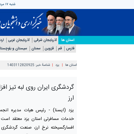
شنبه ۱۷ مرداد ۱۴۰۵
استان ها
آذربایجان شرقی
آذربایجان غربی
ارد
فارس
قم
قزوین
سمنان
سیستان و بلوچستا
استان ها
یزد
شناسهٔ خبر:
1403112820925
گردشگری ایران روی لبه تیز اف
ارز
یزد (ایسنا) -
رئیس هیات‌ مدیره انجم
خدمات مسافرتی استان یزد معتقد است 
افسارگسیخته نرخ ارز، صنعت گردشگری د