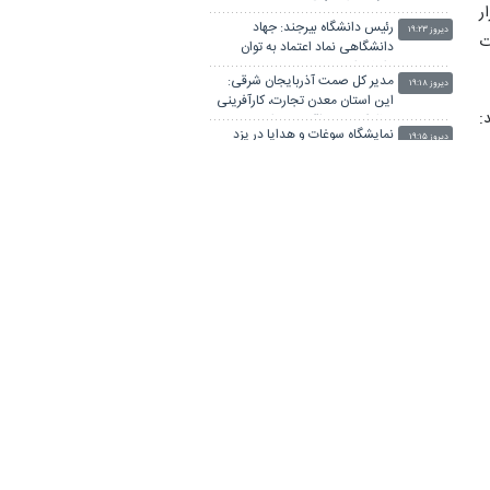
ر
رئیس دانشگاه بیرجند: جهاد
دیروز ۱۹:۲۳
ت
دانشگاهی نماد اعتماد به توان
داخلی است
مدیر کل صمت آذربایجان شرقی:
دیروز ۱۹:۱۸
این استان معدن تجارت، کارآفرینی
:
و ظرفیت‌های اقتصادی است
نمایشگاه سوغات و هدایا در یزد
دیروز ۱۹:۱۵
گشایش یافت
آخرین آزمون تراکتور در آستانه
د
دیروز ۱۹:۱۴
شروع فصل جدید
ن
جهاد دانشگاهی با رویکردی
دیروز ۱۸:۵۸
–
مسئله‌محور، علم و فناوری را با
نیازهای واقعی جامعه پیوند داده
ب
۳۰ پروژه آموزشی در دلفان در حال
است
دیروز ۱۸:۲۲
تکمیل است
،
لینکستان
،
ه
چاپ بنر فوری
بلیط اتوبوس
پهنای باند اختصاصی
جراح بینی در تهران
آهنگ جدید ایرانی
پهنای باند اختصاصی