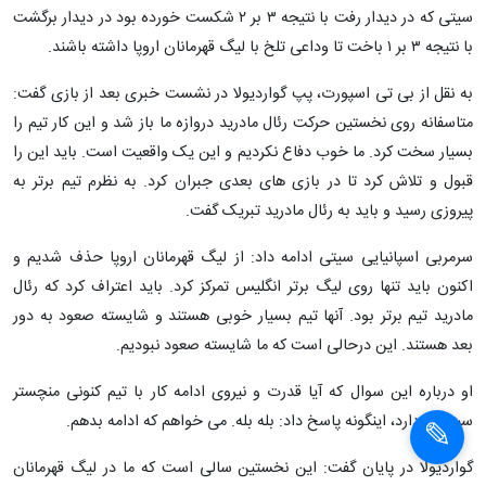
سیتی که در دیدار رفت با نتیجه ۳ بر ۲ شکست خورده بود در دیدار برگشت
با نتیجه ۳ بر ۱ باخت تا وداعی تلخ با لیگ قهرمانان اروپا داشته باشند.
به نقل از بی تی اسپورت، پپ گواردیولا در نشست خبری بعد از بازی گفت:
متاسفانه روی نخستین حرکت رئال مادرید دروازه ما باز شد و این کار تیم را
بسیار سخت کرد. ما خوب دفاع نکردیم و این یک واقعیت است. باید این را
قبول و تلاش کرد تا در بازی های بعدی جبران کرد. به نظرم تیم برتر به
پیروزی رسید و باید به رئال مادرید تبریک گفت.
سرمربی اسپانیایی سیتی ادامه داد: از لیگ قهرمانان اروپا حذف شدیم و
اکنون باید تنها روی لیگ برتر انگلیس تمرکز کرد. باید اعتراف کرد که رئال
مادرید تیم برتر بود. آنها تیم بسیار خوبی هستند و شایسته صعود به دور
بعد هستند. این درحالی است که ما شایسته صعود نبودیم.
او درباره این سوال که آیا قدرت و نیروی ادامه کار با تیم کنونی منچستر
سیتی را دارد، اینگونه پاسخ داد: بله بله. می خواهم که ادامه بدهم.
گواردیولا در پایان گفت: این نخستین سالی است که ما در لیگ قهرمانان