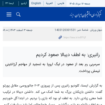
فارسی
العربیة
English
آرشیو
ایسنا ۲۴
جمعه ۱۶ مرداد ۱۴۰۵
جهان ورزش
شناسهٔ خبر:
1403120301531
جمعه ۳ اسفند ۱۴۰۳ | ۰۹:۰۰
رانیری: به لطف دیبالا صعود کردیم
سرمربی رم بعد از صعود در لیگ اروپا به تمجید از مهاجم آرژانتینی
تیمش پرداخت.
به گزارش ایسنا، کلودیو رانیری پس از پیروزی ۳-۲ جالوروسی مقابل پورتو
گفت: داشتن بازیکنان بزرگ به شما کمک می کند. داشتن دیبالا در ترکیب
شما معنی زیادی دارد. به لطف او بود که بازی را بردیم. در ابتدا گل خوردیم
و به لطف پائولو به بازی برگشتیم. بسیار خوشحالم، اما باید پیشرفت کنیم.