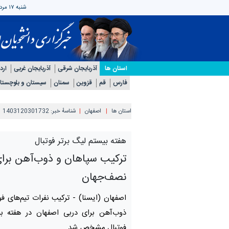
شنبه ۱۷ مرداد ۱۴۰۵
استان ها
آذربایجان شرقی
آذربایجان غربی
ارد
فارس
قم
قزوین
سمنان
سیستان و بلوچستا
استان ها
اصفهان
شناسهٔ خبر:
1403120301732
هفته بیستم لیگ برتر فوتبال
ترکیب سپاهان و ذوب‌آهن برا
نصف‌جهان
اصفهان (ایسنا) -
ترکیب نفرات تیم‌های فو
ذوب‌آهن برای دربی اصفهان در هفته بی
فوتبال مشخص شد.