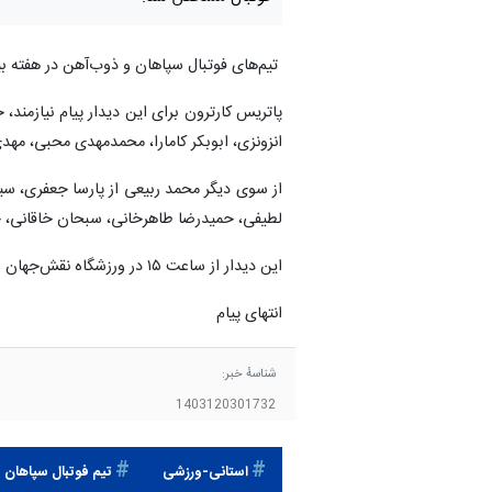
تیم‌های فوتبال سپاهان و ذوب‌آهن در هفته ب
پاتریس کارترون برای این دیدار پیام نیازمن
انزونزی، ابوبکر کامارا، محمدمهدی محبی، مهدی
از سوی دیگر محمد ربیعی از پارسا جعفری، سید
لطیفی، حمیدرضا طاهرخانی، سبحان خاقانی، 
این دیدار از ساعت ۱۵ در ورزشگاه نقش‌جهان اصفهان و به میزبانی سپاهان برگزار خواهد شد.
انتهای پیام
شناسهٔ خبر:
1403120301732
استانی-ورزشی
تيم فوتبال سپاهان