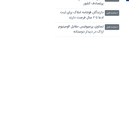
پرتصادف کشور
دارندگان قولنامه املاک برای ثبت
۱ ساعت قبل
ادعا تا ۲ سال فرصت دارند
تساوی پرسپولیس مقابل الومینیوم
۱ ساعت قبل
اراک در دیدار دوستانه
رایزنی با آستان قدس رضوی برای
۱ ساعت قبل
اهدای ۵۰۰۰ جلد کتاب به
کتابخانه‌های خراسان شمالی
نماینده ولی‌فقیه در کردستان:
۱ ساعت قبل
خبرنگاران با تعهد و دقت، روایتگر
واقعیات جامعه باشند
مهلت تحویل آثار ششمین جشنواره
۱ ساعت قبل
موسیقی موغام تمدید شد
فراخوان هفتمین جشنواره سراسری
۱ ساعت قبل
تئاتر خیابانی و فضای باز «تبریزیم»
منتشر شد
لینکستان
چاپ بنر فوری
بلیط اتوبوس
پهنای باند اختصاصی
جراح بینی در تهران
آهنگ جدید ایرانی
پهنای باند اختصاصی