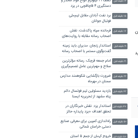
کشف ۴۱ کیلوگرم انواع مواد مخدر و
۱۲ دقیقه قبل
دستگیری ۴ قاچاقچی در یزد
برد نفت آبادان مقابل تیم‌ملی
۱۵ دقیقه قبل
فوتبال جوانان
فرمانده سپاه پاکدشت: نقش
ن
۱۷ دقیقه قبل
اصحاب رسانه مقابله با روایت‌های
تحریف‌شده دشمن است
استاندار زنجان: مدیران باید زمینه
۲۰ دقیقه قبل
گفت‌وگوی مستمر با اصحاب رسانه
د
را فراهم کنند
امام جمعه قرچک: رسانه مؤثرترین
۲۱ دقیقه قبل
سلاح و مهم‌ترین عامل تصمیم‌گیری
در جهان است
ضرورت بازگشایی شکوهمند مدارس
۲۲ دقیقه قبل
سمنان در مهرماه
بازدید مسئولین تیم فوتسال دائم
۴۲ دقیقه قبل
پناه مشهد از تحریریه ایسنا
استاندار یزد: نقش خبرنگاران در
۴۷ دقیقه قبل
تحقق اهداف «یزد پایدار» حائز
اهمیت است
راه‌اندازی کمپین برای معرفی صنایع
۵۰ دقیقه قبل
دستی خراسان شمالی
خروج کرمان از جمع ۵ استان
۵۸ دقیقه قبل