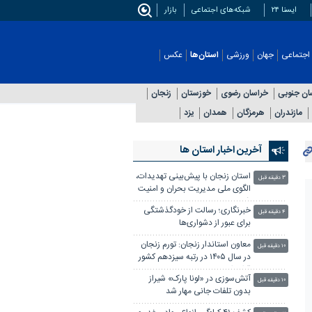
ایسنا ۲۴
شبکه‌های اجتماعی
بازار
اجتماعی
جهان
ورزشی
استان‌ها
عکس
ان جنوبی
خراسان رضوی
خوزستان
زنجان
مازندران
هرمزگان
همدان
یزد
آخرین اخبار استان ها
استان زنجان با پیش‌بینی تهدیدات،
۳ دقیقه قبل
الگوی ملی مدیریت بحران و امنیت
شد
خبرنگاری؛ رسالت از خودگذشتگی
۴ دقیقه قبل
برای عبور از دشواری‌ها
معاون استاندار زنجان: تورم زنجان
۱۰ دقیقه قبل
در سال ۱۴۰۵ در رتبه سیزدهم کشور
قرار دارد
آتش‌سوزی در «لونا پارک» شیراز
۱۰ دقیقه قبل
بدون تلفات جانی مهار شد