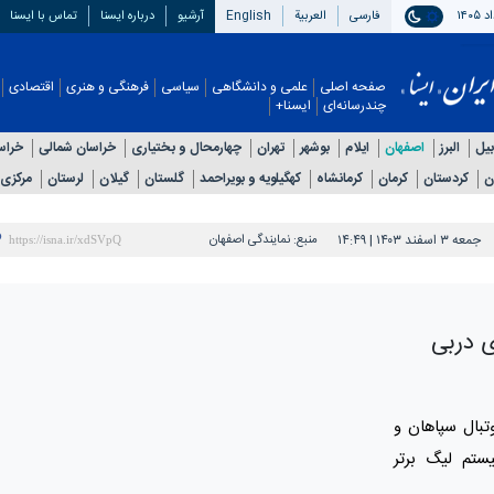
فارسی
العربیة
English
آرشیو
درباره ایسنا
تماس با ایسنا
صفحه اصلی
علمی و دانشگاهی
سیاسی
فرهنگی و هنری
اقتصادی
چندرسانه‌ای
ایسنا+
بیل
البرز
اصفهان
ایلام
بوشهر
تهران
چهارمحال و بختیاری
خراسان شمالی
خراس
ن
کردستان
کرمان
کرمانشاه
کهگیلویه و بویراحمد
گلستان
گیلان
لرستان
مرکزی
جمعه ۳ اسفند ۱۴۰۳ | ۱۴:۴۹
منبع:
نمایندگی اصفهان
ی دربی
تبال سپاهان و
ستم لیگ برتر