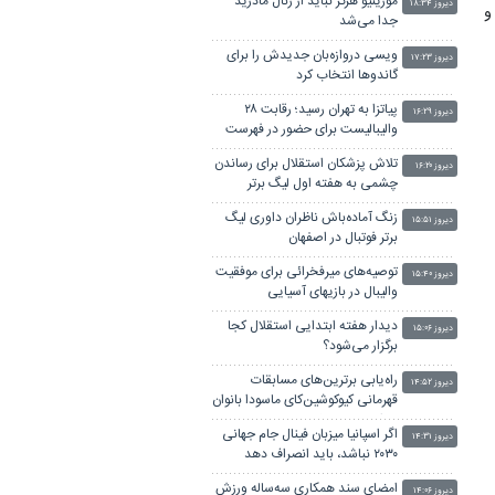
مورینیو هرگز نباید از رئال مادرید
دیروز ۱۸:۳۴
 شد و
جدا می‌شد
ویسی دروازه‌بان جدیدش را برای
دیروز ۱۷:۲۳
گاندوها انتخاب کرد
پیاتزا به تهران رسید؛ رقابت ۲۸
دیروز ۱۶:۲۹
والیبالیست برای حضور در فهرست
نهایی
تلاش پزشکان استقلال برای رساندن
دیروز ۱۶:۲۰
چشمی به هفته اول لیگ برتر
زنگ آماده‌باش ناظران داوری لیگ
دیروز ۱۵:۵۱
برتر فوتبال در اصفهان
توصیه‌های میرفخرائی برای موفقیت
دیروز ۱۵:۴۰
والیبال در بازیهای آسیایی
دیدار هفته ابتدایی استقلال کجا
دیروز ۱۵:۰۶
برگزار می‌شود؟
راه‌یابی برترین‌های مسابقات
دیروز ۱۴:۵۲
قهرمانی کیوکوشین‌کای ماسودا بانوان
به اردوی تیم ملی
اگر اسپانیا میزبان فینال جام جهانی
دیروز ۱۴:۳۱
۲۰۳۰ نباشد، باید انصراف دهد
امضای سند همکاری سه‌ساله ورزش
دیروز ۱۴:۰۶