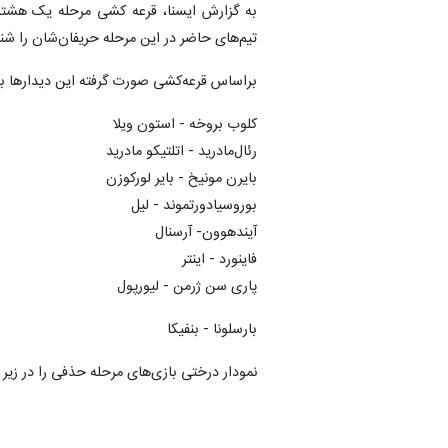
تیم‌های حاضر در این مرحله حریفان‌شان را شن
براساس قرعه‌کشی صورت گرفته این دیدارها برگ
کلوب بروخه - استون ویلا
رئال‌مادرید - اتلتیکو مادرید
بایرن مونیخ - بایر لورکوزن
بوروسیادورتموند - لیل
آیندهوون- آرسنال
فاینورد - اینتر
پاری سن ژرمن - لیورپول
بارسلونا - بنفیکا
نمودار درختی بازی‌های مرحله حذفی را در زیر م