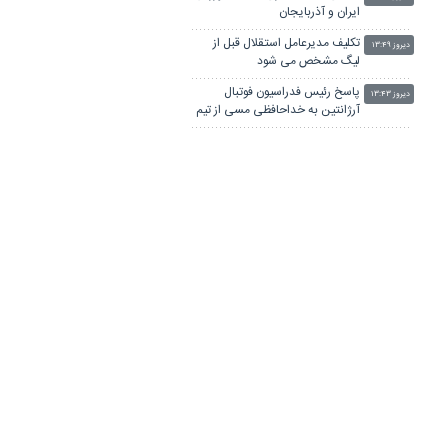
ایران و آذربایجان
تکلیف مدیرعامل استقلال قبل از
دیروز ۱۳:۴۹
لیگ مشخص می شود
پاسخ رئیس فدراسیون فوتبال
دیروز ۱۳:۴۳
آرژانتین به خداحافظی مسی از تیم
ملی
دردسر جدید فدراسیون جهانی
دیروز ۱۳:۰۷
والیبال با قبول روسیه در لیگ ملت‌ها
سود ۷۰ میلیاردی ذوب‌آهن از یک
دیروز ۱۲:۵۲
انتقال عجیب
مذاکره استقلال با گلر اسپانیایی برای
دیروز ۱۲:۱۷
تمدید قرارداد
چرا محمد صلاح ترکیه را به عربستان
دیروز ۱۲:۰۲
و آمریکا ترجیح داد
لینکستان
چاپ بنر فوری
بلیط اتوبوس
پهنای باند اختصاصی
جراح بینی در تهران
آهنگ جدید ایرانی
پهنای باند اختصاصی