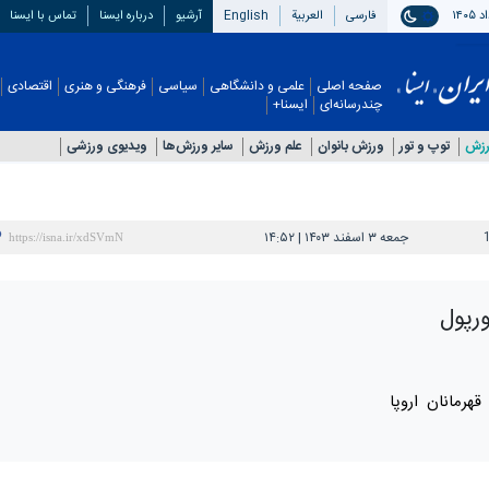
فارسی
العربیة
English
آرشیو
درباره ایسنا
تماس با ایسنا
صفحه اصلی
علمی و دانشگاهی
سیاسی
فرهنگی و هنری
اقتصادی
چندرسانه‌ای
ایسنا+
رزش
توپ و تور
ورزش بانوان
علم ورزش
سایر ورزش‌ها
ویدیوی ورزشی
جمعه ۳ اسفند ۱۴۰۳ | ۱۴:۵۲
رپول
رمانان اروپا