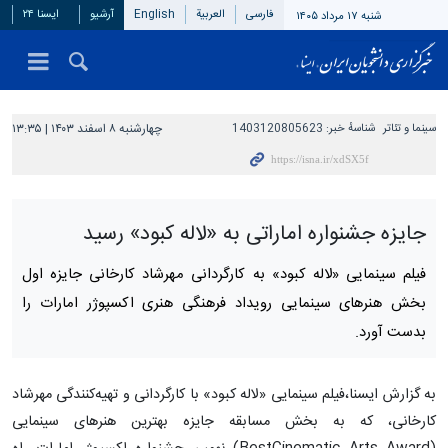
فارسی
العربیة
English
آرشیو
ایسنا ۲۴
شنبه ۱۷ مرداد ۱۴۰۵
سینما و تئاتر
شناسهٔ خبر:
1403120805623
چهارشنبه ۸ اسفند ۱۴۰۳ | ۱۳:۳۵
جایزه جشنواره اماراتی به «لاله کبود» رسید
فیلم سینمایی «لاله کبود» به کارگردانی مهرشاد کارخانی جایزه اول
بخش هنرهای سینمایی رویداد فرهنگی هنری اکسپوژر امارات را
بدست آورد.
به گزارش ایسنا،فیلم سینمایی «لاله کبود» با کارگردانی و تهیه‌کنندگی مهرشاد
کارخانی، که به بخش مسابقه جایزه بهترین هنرهای سینمایی