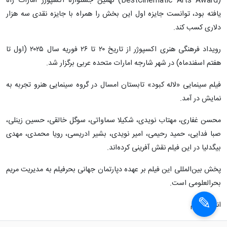
(BestCinematic Arts Award) نهمین جشنواره اکسپوژر امارات راه
یافته بود، توانست جایزه اول این بخش را همراه با جایزه نقدی سه هزار
دلاری کسب کند.
رویداد فرهنگی هنری اکسپوژر از تاریخ ۲۰ تا ۲۶ فوریه سال ۲۰۲۵ (اول تا
هفتم اسفندماه) در شهر شارجه امارات متحده عربی برگزار شد.
فیلم سینمایی «لاله کبود» تابستان امسال در گروه سینمایی هنرو تجربه به
نمایش در آمد.
محسن غفاری، مهتاب نویدی، شکیلا ‌سماواتی، سوگل خالقی، حسین زینلی،
صبا فدایی، حمید رحیمی، امیر نویدی، بشیر ادریسی، رویا محمدی، مهدی
بیگدلیا در این فیلم نقش آفرینی کرده‌اند.
پخش بین‌المللی این فیلم بر عهده دپارتمان جهانی بحرفیلم به مدیریت مریم
بحرالعلومی است.
انتهای پیام