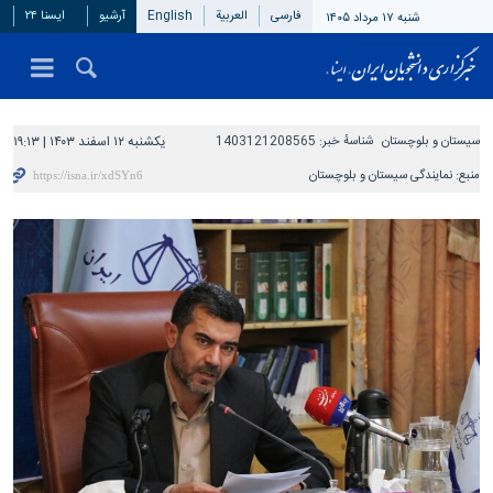
فارسی
العربیة
English
آرشیو
ایسنا ۲۴
شنبه ۱۷ مرداد ۱۴۰۵
سیستان و بلوچستان
شناسهٔ خبر:
1403121208565
یکشنبه ۱۲ اسفند ۱۴۰۳ | ۱۹:۱۳
منبع:
نمایندگی سیستان و بلوچستان