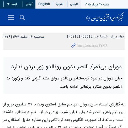
فارسی
العربیة
English
آرشیو
ایسنا ۲۴
شنبه ۱۷ مرداد ۱۴۰۵
جهان ورزش
شناسهٔ خبر:
1403121409612
سه‌شنبه ۱۴ اسفند ۱۴۰۳ | ۱۰:۲۶
دوران بی‌ثمر/ النصر بدون رونالدو زور بردن ندارد
جان دوران در نبود کریستیانو رونالدو موفق نشد گلزنی کند و رکورد بد
النصر بدون ستاره پرتغالی ادامه یافت.
به گزارش ایسنا، جان دوران، مهاجم سابق استون ویلا، با ۷۷ میلیون یورو از
این تیم راهی النصر شد ولی فرازونشیب زیادی در این تیم عربستانی داشته
است. رسانه تاک‌اسپورت انگلیس بعد از ناکامی این ستاره مقابل استقلال در
لیگ نخبگان آسیا نوشت: جان دوران ۲۱ ساله در سه بازی اولش از زمان