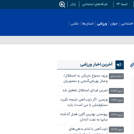
ایسنا ۲۴
شبکه‌های اجتماعی
بازار
اجتماعی
جهان
ورزشی
استان‌ها
عکس
آخرین اخبار ورزشی
ورود ممنوع بازیکن به استقلال/
۶ ساعت قبل
وصال پورعلی‌گنجی و منصوریان
منتفی شد؟
تمرین فردای استقلال تعطیل شد
دیروز ۲۲:۵۳
ویسی: اگر ذوب‌آهن نتیجه نگیرد،
دیروز ۲۲:۲۴
مسئولیتش با من است/ باید
خودمان ستاره بسازیم
پیوستن بهترین گلزن فصل گذشته
دیروز ۲۲:۲۴
سایپا به نفت آبادان
ذوب‌آهن با تمام بدهی‌های
دیروز ۲۲:۲۳