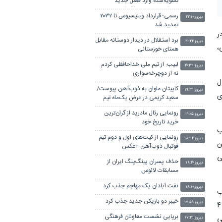
تسویه‌شده وارد فصل جدید
می‌شود/سال‌های شکوفایی
رسمی؛ قرارداد وینیسیوس تا ۲۰۳۲
ذوب‌آهن در راه است
دیروز ۲۲:۱۰
تمدید شد
ا در
برد استقلال در دیدار دوستانه مقابل
دیروز ۲۱:۲۲
،
همتای خوزستانی
لبیب: از تیم ملی خداحافظی کردم
دیروز ۲۰:۳۴
نه از دوچرخه‌سواری
ال
کاپیتان ملوان به ذوب‌آهن پیوست/
دیروز ۱۹:۳۹
ی
سعید کریمی در عرض یک‌ماه تیم
عوض کرد!
رونمایی رئال مادرید از گران‌ترین
دیروز ۱۹:۰۵
خرید تاریخ خود
ب
رونمایی از کیت‌های اول و دوم تیم
دیروز ۱۸:۴۲
ن
فوتبال ذوب‌آهن +عکس
ی
حذف پسران پینگ‌پنگ ایران از
دیروز ۱۸:۲۰
مسابقات لائوس
نفت آبادان یک مهاجم جذب کرد
دیروز ۱۸:۱۰
ب
خیبر دو بازیکن جدید جذب کرد
دیروز ۱۷:۵۹
آرمین پاکزاد و بیتا عاشق‌زاده چهارم شد. محمدحسین گلشنی در ریکرو آقایان و در دور سوم رقابت‌های حذفی با نتیجه ۶ بر ۴
برپایی نشست معاونان فرهنگی
ی
دیروز ۱۷:۳۱