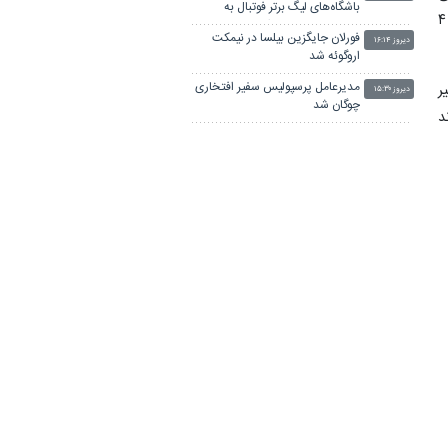
باشگاه‌های لیگ برتر فوتبال به
تایلند توانسته بود رکورد ریکرو ایران را بشکند و با امتیاز ۶۸۱، رکورد ریکرو ایران که با امتیاز ۶۷۷ در اختیار رضا شبانی بود را ۴
میزبانی سپاهان در اصفهان
فورلان جایگزین بیلسا در نیمکت
دیروز ۱۶:۱۴
اروگوئه شد
مدیرعامل پرسپولیس سفیر افتخاری
 در تیر
دیروز ۱۵:۳۰
چوگان شد
د
رکوردشکنی دختر دونده ایران در
دیروز ۱۵:۱۴
بلاروس/ رکورد مریم طوسی شکسته
شد
پالایش‌نفت اصفهان با حفظ اسکلت
۱ شکست خورد
دیروز ۱۴:۲۳
اصلی به استقبال لیگ‌برتر فوتسال
ست خورد و
می‌رود
ورزش، پل جدید ارتباطی ایران و
ه
دیروز ۱۲:۴۶
جمهوری آذربایجان/ دیپلماسی
ورزشی با همسایگان تقویت
می‌شود
لینکستان
چاپ بنر فوری
بلیط اتوبوس
 و
پهنای باند اختصاصی
جراح بینی در تهران
آهنگ جدید ایرانی
پهنای باند اختصاصی
پزشک 24
خرید سرور اچ پی
دانلود آهنگ
تیزهوشان ششم