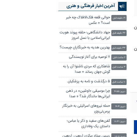
آخرین اخبار فرهنگی و هنری
حوالی قلعه فلک‌الافلاک چه خبر
۱۹ دقیقه قبل
است؟ + عکس
ن
جهاد دانشگاهی؛ حلقه پیوند هویت
۳۲ دقیقه قبل
ایرانی‌اسلامی با نسل امروز
بهترین هدیه به خبرنگاران چیست؟
تهران
۳۳ دقیقه قبل
۷ توصیه برای آغاز نویسندگی
۲ ساعت قبل
شاهکاری که مردی ناشنوا آن را به
۳ ساعت قبل
گوش جهان رساند + صدا
۵ درگذشت و نامه‌ به پزشکیان
۱۱ ساعت قبل
چرا موسیقی «اوشین» در ذهن
دیروز ۲۰:۵۵
ایرانی‌ها ماندگار شد؟ + صدا
حمله نیروهای اسرائیلی به خبرنگار
دیروز ۲۰:۰۹
پرس‌تی‌وی
کفن‌های سفید و ذکر یا عباس؛
دیروز ۱۸:۴۱
داستان یک وفاداری
رییس ستاد مرکزی اربعین: اربعین
دیروز ۱۸:۰۰