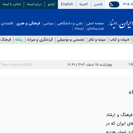
فارسی
العربیة
English
آرشیو
درباره ایسنا
تماس با ایسنا
صفحه اصلی
علمی و دانشگاهی
سیاسی
فرهنگی و هنری
اقتصادی
چندرسانه‌ای
ایسنا+
ادبیات و کتاب
سینما و تئاتر
تجسمی و موسیقی
گردشگری و میراث
رسانه
فرهنگ 
14
چهارشنبه ۱۵ اسفند ۱۴۰۳ | ۱۷:۳۰
ه
رهنگ و ارشاد
ی ایران که در
 برگزار شد، بیش از ۲۹ میلیارد تومان هزینه