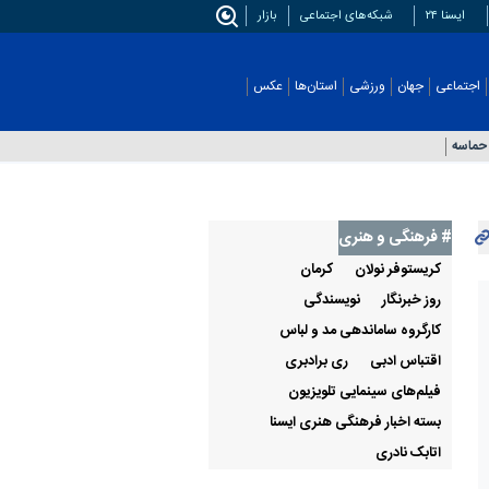
ایسنا ۲۴
شبکه‌های اجتماعی
بازار
اجتماعی
جهان
ورزشی
استان‌ها
عکس
حماسه
# فرهنگی و هنری
کریستوفر نولان
كرمان
روز خبرنگار
نویسندگی
کارگروه ساماندهی مد و لباس
اقتباس ادبی
ری برادبری
فیلم‌های سینمایی تلویزیون
بسته اخبار فرهنگی هنری ایسنا
اتابک نادری