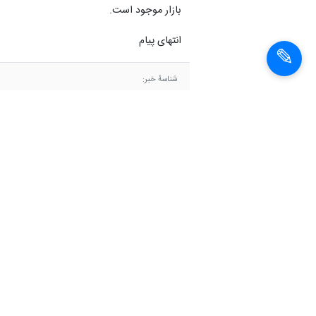
بازار موجود است.
انتهای پیام
شناسهٔ خبر:
1403122014113
سیب‌زمینی
قیمت سیب زمینی
اخبار مشابه
چرا سیب زمینی گران
شد؟