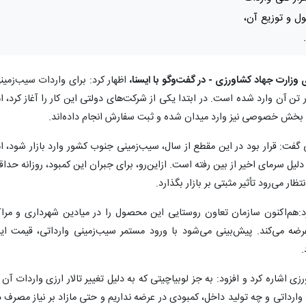
ل و توزیع آن،
ی وزارت جهاد کشاورزی - در گفت‌وگو با ایسنا،
اظهار کرد: برای واردات سیب‌زمین
ر تن مجوز صادر شده که تاکنون ۱۰ هزار تن آن وارد شده است. در ابتدا یکی از شرکت‌های دولتی این کار را آغاز کرد، ا
 بخش خصوصی نیز وارد میدان شده و ثبت سفارش انجام داده‌اند.
ی گفت: قرار بود در این مقطع از سال، سیب‌زمینی جنوب کشور وارد بازار شود، ام
د این محصول به دلیل سرمای اخیر از بین رفته است. ازاین‌رو، برای جبران این کمبود، روزانه حدا
:هم‌اکنون سازمان تعاون روستایی این محصول را در میادین شهرداری و مراک
با قیمت ۲۹ هزار و ۵۰۰ تومان عرضه می‌کند. پیش‌بینی می‌شود با ورود مستمر سیب‌زمینی وارداتی، قیمت ا
شاره کرد و افزود: به جز لوبیاچیتی که به دلیل تغییر تالار ارزی واردات آن ب
رداتی و چه تولید داخل، کمبودی در عرضه نداریم و حتی مازاد بر نیاز مصرف د