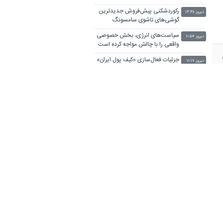
رکوردشکنی پیش‌فروش جدیدترین
دیروز ۱۳:۳۸
گوشی‌های تاشوی سامسونگ
سیاست‌های انرژی، بخش خصوصی
دیروز ۱۱:۵۴
واقعی را با چالش مواجه کرده است
جزئیات فعال‌سازی «کیف پول ایران»
دیروز ۱۱:۱۷
اعلام شد
صرافی کوین‌بیس معاملات ۶ رمزارز
دیروز ۱۱:۰۴
را متوقف کرد
وضعیت بازار مسکن در مرداد/بخر و
دیروز ۰۹:۴۶
بفروش‌ها دست از کار کشیدند
طلا رکورد هفت هفته ای خود را
دیروز ۰۹:۴۲
شکست
جهان با افزایش قیمت مواد غذایی
دیروز ۰۹:۴۰
مواجه است
کالابرگ سه دهک مشمول شارژ شد
دیروز ۰۸:۰۱
گره تبدیل وضعیت نیروهای شرکتی
دیروز ۰۷:۵۷
/ قانون مانع است یا پیمانکاران؟
زنگ خطر اقتصاد آلمان با کم‌آبی
دیروز ۰۷:۰۰