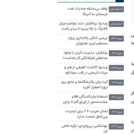
توقف بی‌سابقه صادرات نفت
۱۹ دقیقه قبل
عربستان به آمریکا
ویدیو/ پزشکیان: باید بتوانیم میزان
۱ ساعت قبل
کالابرگ را بالا ببریم تا مردم راحت
باشند
ی
بررسی امکان راه‌اندازی پرواز
دیروز ۲۳:۰۳
ما
مستقیم تبریز–طرابوزان
پزشکیان: مدیریت کردن با وجود
دیروز ۲۲:۰۱
صداهای تفرقه‌انگیز کار خداست/
سایپا واگذار می شود
ا
ویدیو/ آلاشت؛ تلفیقی از هنر و
دیروز ۱۷:۴۹
قل
میراث تاریخی در قلب سوادکوه
گرما برای پالایشگاه‌ها و منابع برق
دیروز ۱۴:۰۹
اروپا اضطرار آفرید
ز
استفادۀ واردکنندگان اقلام
دیروز ۱۴:۰۸
ین
سلامت‌محور از اوراق گام تا پایان
سال تمدید شد
اعمال ضریب ۲.۷ برای اینترنت
دیروز ۱۴:۰۱
بین‌الملل صحت ندارد
ا
عهدشکنی بی‌وای‌دی؛ ترکیه تلافی
دیروز ۱۳:۳۹
ر
کرد