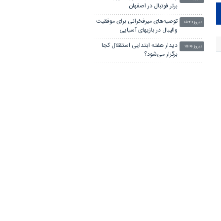
برتر فوتبال در اصفهان
توصیه‌های میرفخرائی برای موفقیت
دیروز ۱۵:۴۰
والیبال در بازیهای آسیایی
دیدار هفته ابتدایی استقلال کجا
دیروز ۱۵:۰۶
برگزار می‌شود؟
راه‌یابی برترین‌های مسابقات
دیروز ۱۴:۵۲
قهرمانی کیوکوشین‌کای ماسودا بانوان
به اردوی تیم ملی
اگر اسپانیا میزبان فینال جام جهانی
دیروز ۱۴:۳۱
۲۰۳۰ نباشد، باید انصراف دهد
امضای سند همکاری سه‌ساله ورزش
دیروز ۱۴:۰۶
ایران و آذربایجان
تکلیف مدیرعامل استقلال قبل از
دیروز ۱۳:۴۹
لیگ مشخص می شود
لینکستان
چاپ بنر فوری
بلیط اتوبوس
پهنای باند اختصاصی
جراح بینی در تهران
آهنگ جدید ایرانی
پهنای باند اختصاصی