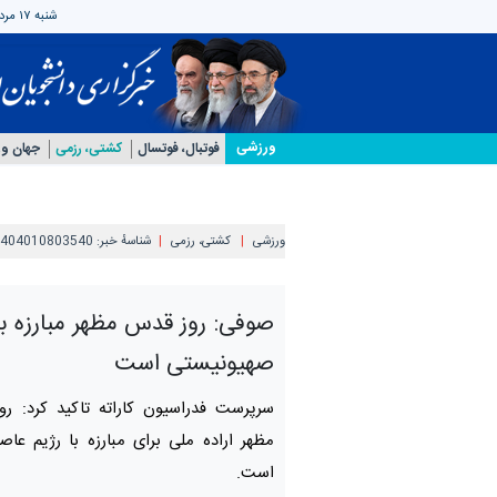
شنبه ۱۷ مرداد ۱۴۰۵
ورزشی
فوتبال، فوتسال
کشتی، رزمی
جهان و
ورزشی
کشتی، رزمی
شناسهٔ خبر:
404010803540
صوفی: روز قدس مظهر مبارزه با
صهیونیستی است
سرپرست فدراسیون کاراته تاکید کرد: ر
مظهر اراده ملی برای مبارزه با رژیم ع
است.