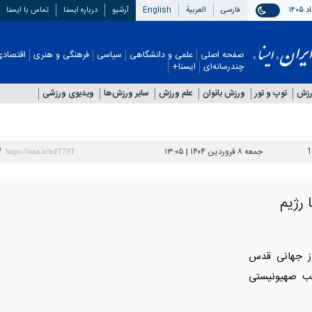
فارسی
العربیة
English
آرشیو
درباره ایسنا
تماس با ایسنا
صفحه اصلی
علمی و دانشگاهی
سیاسی
فرهنگی و هنری
اقتصادی
چندرسانه‌ای
ایسنا+
رزش
توپ و تور
ورزش بانوان
علم ورزش
سایر ورزش‌ها
ویدیوی ورزشی
1
جمعه ۸ فروردین ۱۴۰۴ | ۱۳:۰۵
 رژیم
وز جهانی قدس
اصب صهیونیستی