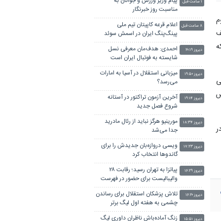
پیام وزیر ورزش و جوانان به
۱ ساعت قبل
مناسبت روز خبرنگار
م
اعلام قرعه کاپیتان تیم ملی
۸ ساعت قبل
ف
پینگ‌پنگ ایران در اسمش سوئد
ه
احمدی: هدف‌مان معرفی نسل
دیروز ۲۰:۱۹
شایسته به فوتبال ایران است
میزبانی استقلال در آسیا به امارات
دیروز ۱۹:۵۰
ی
می‌رسد؟
س
آخرین آزمون تراکتور در آستانه
دیروز ۱۹:۱۴
شروع فصل جدید
مورینیو هرگز نباید از رئال مادرید
دیروز ۱۸:۳۴
ر
جدا می‌شد
ویسی دروازه‌بان جدیدش را برای
دیروز ۱۷:۲۳
گاندوها انتخاب کرد
پیاتزا به تهران رسید؛ رقابت ۲۸
دیروز ۱۶:۲۹
والیبالیست برای حضور در فهرست
نهایی
تلاش پزشکان استقلال برای رساندن
دیروز ۱۶:۲۰
چشمی به هفته اول لیگ برتر
زنگ آماده‌باش ناظران داوری لیگ
دیروز ۱۵:۵۱