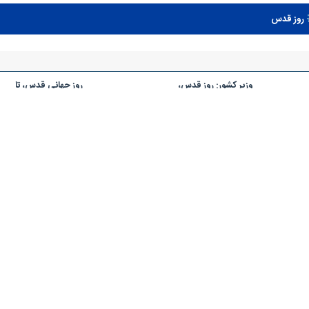
روز قدس
وزیر کشور: روز قدس،
روز جهانی قدس، تا
تجلی عزم و اراده ملت‌ها
همیشه‌ تاریخ ماندگار
در حمایت از فلسطین
است
است
رژیم غاصب صهیونیستی
همراهی دانشجویان
باید در دادگاه بین‌المللی
خارجی با راهپیمایان روز
مجازات شود
جهانی قدس در آمل