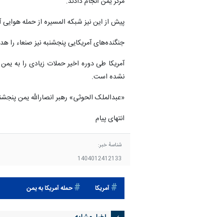
مرکز یمن انجام دادند.
پیش از این نیز شبکه المسیره از حمله هوایی آ
جنگنده‌های آمریکایی پنجشنبه نیز صنعاء را هدف
آمریکا طی دوره اخیر حملات زیادی را به یمن
نشده است.
«عبدالملک الحوثی» رهبر انصارالله یمن پنجشن
انتهای پیام
شناسهٔ خبر:
1404012412133
آمريكا
حمله آمریکا به یمن