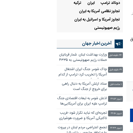
دونالد ترامپ
ايران
تركيه
تجاوز نظامی آمریکا به ایران
.
تجاوز آمریکا و اسرائیل به ایران
رژیم صهیونیستی
ق
آخرین اخبار جهان
وزارت بهداشت لبنان: شمار قربانیان
۲۴ دقیقه قبل
حملات رژیم صهیونیستی به ۴۳۳۵
نفر رسید
چاک شومر: جنگ ایران اشتغال
۲۹ دقیقه قبل
آمریکا را تخریب کرد؛ ترامپ از کدام
سیاره آمده؟!
ستاد ارتش آمریکا به دنبال راهی
۱ ساعت قبل
برای خروج از جنگ است
اذعان شومر به تبعات اقتصادی جنگ
دیروز ۲۲:۵۲
ترامپ علیه ایران برای آمریکایی‌ها
تجربه‌ای که نباید تکرار شود؛ فریب
دیروز ۲۲:۵۱
تاکتیکی آمریکا و ضرورت هوشیاری
راهبردی
تجمع اعتراضی مردم لبنان در بیروت
دیروز ۲۲:۴۴
علیه توافق چارچوبی با اسرائیل