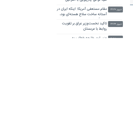
مقام مستعفی آمریکا: اینکه ایران در
دیروز ۲۲:۲۷
آستانه ساخت سلاح هسته‌ای بود،
پروپاگاندایی بیش نیست
تاکید نخست‌وزیر عراق بر تقویت
دیروز ۲۲:۲۴
روابط با عربستان
وزیر امور خارجه خطاب به
دیروز ۲۱:۵۸
همسایگان: زمان آن فرا رسیده است
که به خود متکی باشیم
سنای آمریکا لایحه تحریم ایران و
دیروز ۲۱:۴۴
روسیه را تصویب کرد
یحیی سریع: هرگونه نیروهایی را که
دیروز ۲۱:۰۵
عربستان برای محاصره یمن گسیل
کند، در هم می‌کوبیم
خزانه‌داری آمریکا تحریم‌های
دیروز ۲۰:۵۰
جدیدی علیه ایران اعمال کرد
دفتر حفاظت منافع ایران در قاهره:
دیروز ۲۰:۴۴
ترامپ التماس‌کننده توافقی است که
خود ویران کرد
سوداگری جنگ و تقسیم غنائم
دیروز ۲۰:۳۸
خیالی...
مقاومت عراق پاسخ به حملات
دیروز ۲۰:۲۴
متجاوزانه به حشد الشعبی را به