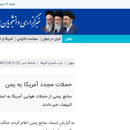
شنبه ۱۷ مرداد ۱۴۰۵
جهان
ایران در جهان
سیاست خارجی
آمریکا و ار
جهان
غرب آسیا و آفریقا
شناسهٔ خبر:
4012412133
حملات مجدد آمریکا به یمن
منابع یمنی از حملات هوایی آمریکا به است
البیضاء خبر دادند.
به گزارش ایسنا، منابع یمنی اعلام کردند جنگند