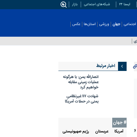
ایسنا ۲۴
شبکه‌های اجتماعی
بازار
اجتماعی
جهان
ورزشی
استان‌ها
عکس
اخبار مرتبط
انصارالله یمن: با هرگونه
عملیات زمینی مقابله
خواهیم کرد
شهادت ۱۱۷ غیرنظامی
یمنی در حملات آمریکا
# جهان
و
آمريكا
عربستان
رژيم صهيونيستی