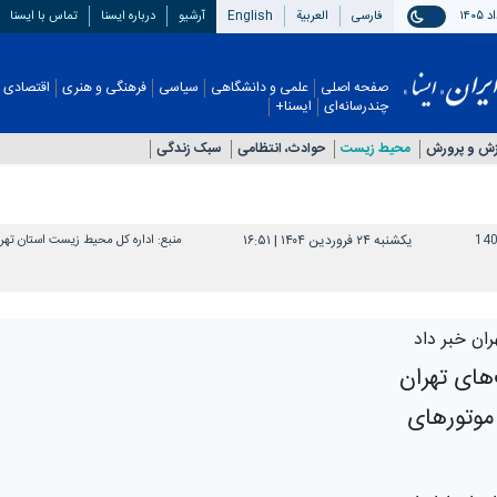
فارسی
العربیة
English
آرشیو
درباره ایسنا
تماس با ایسنا
صفحه اصلی
علمی و دانشگاهی
سیاسی
فرهنگی و هنری
اقتصادی
چندرسانه‌ای
ایسنا+
زش و پرورش
محیط زیست
حوادث، انتظامی
سبک زندگی
14
یکشنبه ۲۴ فروردین ۱۴۰۴ | ۱۶:۵۱
منبع:
اداره کل محیط زیست استان تهر
ن خبر داد
های تهران
 موتورهای