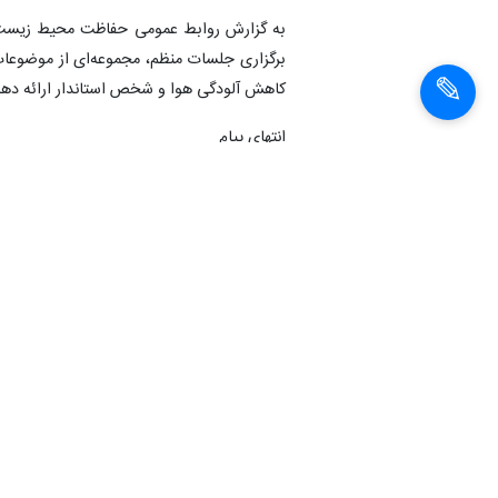
به گزارش روابط عمومی حفاظت محیط زیست اس
برگزاری جلسات منظم، مجموعه‌ای از موضوعات 
کاهش آلودگی هوا و شخص استاندار ارائه دهد
انتهای پیام
شناسهٔ خبر:
1404012412776
اداره کل محیط زیست استان تهران
ق
اخبار مشابه
تشکیل قرارگاه ساماندهی
موتورسیکلت‌ها در سطح
استان تهران/ لزوم
بررسی رسوب
موتورسیکلت‌ها در