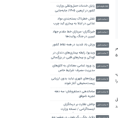
پایان خدمات حمل‌ونقلی وزارت
۵۵ دقیقه قبل
کشور در اربعین ۱۴۰۵/ جابه‌جایی
بیش از ۶ میلیون و ۵۰۰ هزار زائر
نقش خطرناک بسته‌بندی مواد
۱ ساعت قبل
غذایی در ابتلا به بیماری کبد چرب
خبرنگاران؛ سربازان خط مقدم جهاد
۱ ساعت قبل
تبیین در جنگ روایت‌ها
وزش باد شدید در همه نقاط کشور
۱ ساعت قبل
ر
ویدیو/ رابطه بیماری‌های دندان در
۲ ساعت قبل
ک در کلانشهر تهران تردد می‌کنند که بر اساس بررسی‌ها، نزدیک به ۵۵
کودکی و بیمارهای قلبی در بزرگسالی
رد ورود تمامی معتادان به اتاق‌های
۳ ساعت قبل
مدیریت مصرف؛ شرایط خاص
،
پذیرش/ تعطیلی مراکز متخلف
پروژه‌های شهری نباید بدون ارزیابی
۵ ساعت قبل
ا
زیست‌محیطی آغاز شوند
ساماندهی دستفروشان؛ سه دهه
۵ ساعت قبل
تجربه ناموفق
ل
چالش نظارت بر درمانگران
۶ ساعت قبل
د
اینستاگرامی / نسخه وزارت
بهداشت برای جلوگیری از فعالیت
دلایل پارگی رگ خونی در چشم؛ چه
۷ ساعت قبل