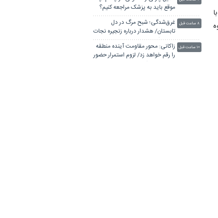
پزشک‌نماها
موقع باید به پزشک مراجعه کنیم؟
ا
غرق‌شدگی؛ شبح مرگ در دل
ه
۸ ساعت قبل
تابستان/ هشدار درباره زنجیره نجات
های نافرجام
زاکانی: محور مقاومت آینده منطقه
۱۰ ساعت قبل
را رقم خواهد زد/ لزوم استمرار حضور
مردم در میدان
نشانه‌های سوگ در کودکان و
۱۱ ساعت قبل
نوجوانان؛ چه زمانی باید به
روان‌شناس مراجعه کرد؟
درخشش نخبگان ایرانی در المپیاد
دیروز ۲۱:۴۲
جهانی هوش مصنوعی با کسب ۴
مدال
ویدیو/ ویتامین D؛ راز سلامت
دیروز ۱۹:۰۵
استخوان‌ها و سیستم ایمنی
ابولا جان بیش از ۳۰۰ کودک را در
دیروز ۱۸:۲۱
کنگو گرفته است
نتایج آزمون مدارس سمپاد اعلام
دیروز ۱۸:۱۴
شد/ ثبت‌نام پذیرفته‌شدگان از ۱۹
مرداد
آسمان صاف تا قسمتی ابری تهران
دیروز ۱۷:۲۴
در هفته پیش رو/ کاهش دما مورد
انتظار است
کشف بقایای اجساد ۵ کوهنورد در
دیروز ۱۷:۰۳