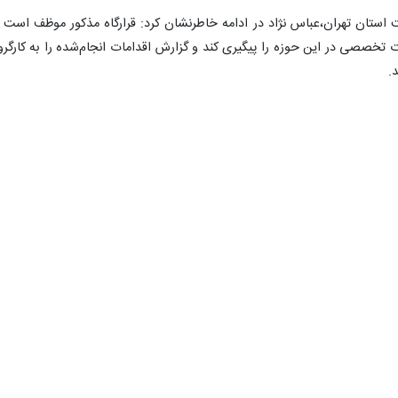
تان تهران،عباس‌ نژاد در ادامه خاطرنشان کرد: قرارگاه مذکور موظف است ب
تخصصی در این حوزه را پیگیری کند و گزارش اقدامات انجام‌شده را به کارگرو
.
۰
۰
رارگاه ساماندهی موتورسیکلت‌های تهران
خودروی برقی
ساماندهی
موتورسیکلت‌ها؛ اولویت
اصلی در کاهش آلودگی
هوا و حوادث رانندگی