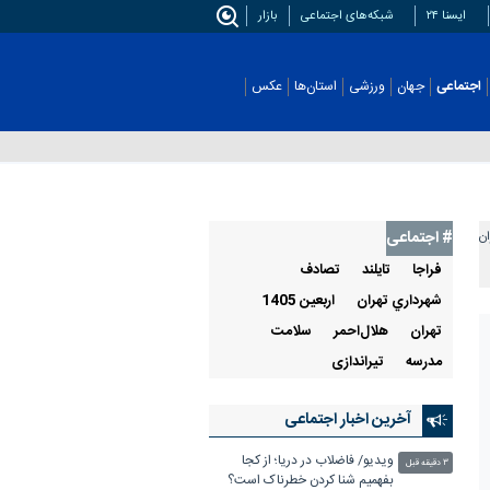
ایسنا ۲۴
شبکه‌های اجتماعی
بازار
اجتماعی
جهان
ورزشی
استان‌ها
عکس
# اجتماعی
ان
فراجا
تايلند
تصادف
شهرداري تهران
اربعین 1405
تهران
هلال‌احمر
سلامت
مدرسه
تیراندازی
آخرین اخبار اجتماعی
ویدیو/ فاضلاب در دریا؛ از کجا
۳ دقیقه قبل
بفهمیم شنا کردن خطرناک است؟