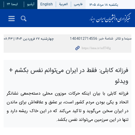
فارسی
العربیة
English
آرشیو
ایسنا ۲۴
یکشنبه ۱۸ مرداد ۱۴۰۵
سینما و تئاتر
شناسهٔ خبر:
1404012714556
چهارشنبه ۲۷ فروردین ۱۴۰۴ | ۰۸:۴۳