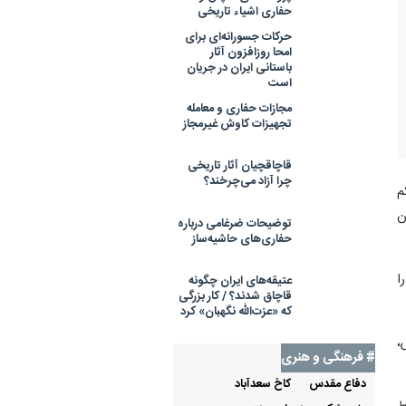
حفاری اشیاء تاریخی
حرکات جسورانه‌ای برای
امحا روزافزون آثار
باستانی ایران در جریان
است
مجازات حفاری‌ و معامله
تجهیزات کاوش‌ غیرمجاز
قاچاقچیان آثار تاریخی
چرا آزاد می‌چرخند؟
 یکم
ن
توضیحات ضرغامی درباره
حفاری‌های حاشیه‌ساز
ا
عتیقه‌های ایران چگونه
قاچاق شدند؟ / کار بزرگی
که «عزت‌الله نگهبان» کرد
،
# فرهنگی و هنری
دفاع مقدس
كاخ سعدآباد