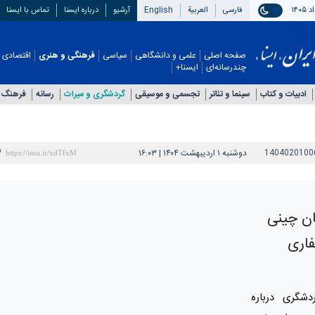
فارسی
العربیة
English
آرشیو
درباره ایسنا
تماس با ایسنا
صفحه اصلی
علمی و دانشگاهی
سیاسی
فرهنگی و هنری
اقتصادی
چندرسانه‌ای
ایسنا+
ادبیات و کتاب
سینما و تئاتر
تجسمی و موسیقی
گردشگری و میراث
رسانه
فرهنگ 
1404020100
دوشنبه ۱ اردیبهشت ۱۴۰۴ | ۱۶:۰۳
ان چینی
فاری
شگری درباره