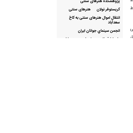
ط
پژوهشکده هنرهای سنتی
ط
کریستوفر نولان
هنرهای سنتی
انتقال اموال هنرهای سنتی به کاخ
سعدآباد
ی
انجمن سينماي جوانان ايران
ر
عليرضا قرباني
داستان
مد و لباس
م
ا
آخرین اخبار فرهنگی و هنری
«محمد حقیقی» درگذشت
۱ ساعت قبل
ه
دکتر منتظری به رادیو می‌رود
۱ ساعت قبل
واکنش ایرج راد به «یک فیل
۳ ساعت قبل
ناپدیدشده»
ررسی
پیامی برای درگذشت محمد
۳ ساعت قبل
ای
نواب‌زاده
ع
ابوالقاسم قاسم‌زاده درگذشت
۳ ساعت قبل
‌
ویدیو/ آیا هنر انسان را آفرید؟
۴ ساعت قبل
ی
نظریه‌ای که تاریخ تمدن را زیر سؤال