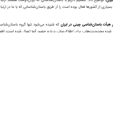
یران
، توضیح داد: تصمیم داریم با باستان‌شناسانی که ایران‌دوست هستند ارتبا
 بسیاری از کشورها فعال بوده است را از طریق باستان‌شناسانی که با ما در ارتبا
هیأت‌ باستان‌شناسی چینی در ایران
که شنیده می‌شود تنها گروه‌ باستان‌شناس
شده محدودیت‌هایی برای اطلاع‌رسانی درباره حضور آنها اعمال شده است، اظها
ت چین داشته است که آن را رسانه‌ای کرده‌ایم. ما هر چه باید رسانه‌ای می کنی
اوش‌های باستان‌شناسی داشته باشیم، حتما اعلام می‌کنیم و ما مکلفیم که این کار ر
باستان‌شناسی چینی در کاوش‌ها حضور دارند؟ گفت: از زمانی که من در پژوهشگا
ناسی
در یک سال گذشته، ‌ توضیح داد: سال گذشته ۱۷۴ مجوز کاوش و ب
ادر شد. از ابتدای سال تا کنون نیز ۲۳ کاوش در جریان بوده است. تا کنون هیأت خارجی نتوانسته در کاوش‌ه
ی وجود دارد، که از طریق مقام عالی وزارت میراث فرهنگی، ‌ گردشگری و صنای
وست هستند و قبلا همکاری‌هایی با ایران داشتند و یا تفاهم‌نامه‌های را داشتند، 
است که از باستان‌شناسان خارجی دعوت کنیم که حتما در موضوع ایران‌هراس