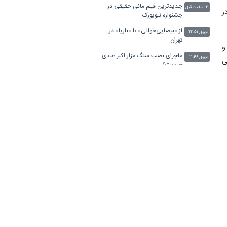
جدیدترین فیلم مانی حقیقی در
۱۲ ساعت قبل
ر
جشنواره نیویورک
از «بیضایی‌خوانی» تا «ناریا» در
دیروز ۲۳:۵۱
تهران
و
ماجرای نصب سنگ مزار اکبر عبدی
دیروز ۲۱:۴۶
ی
چیست؟
۱۰ رمان برجسته حماسی معاصر با
دیروز ۲۰:۵۵
الهام از «اودیسه» هومر
ط
مسئله انتقال چند اثر به کاخ
دیروز ۱۹:۴۳
ا
سعدآباد نیست!
قلم هوش مصنوعی بهتر از انسان
دیروز ۱۹:۰۰
است؟
ق
ضریب اشغال برخی مراکز اقامتی
دیروز ۱۸:۳۰
بوشهر به کمتر از ۵ درصد رسید
سریال نوستالژیک «آژانس دوستی»
ز
دیروز ۱۷:۳۹
در آستانه تولید فصل دوم
یوسف تیموری مجری مسابقه
دیروز ۱۷:۳۲
استعدادیابی طنز تلویزیون شد
ی