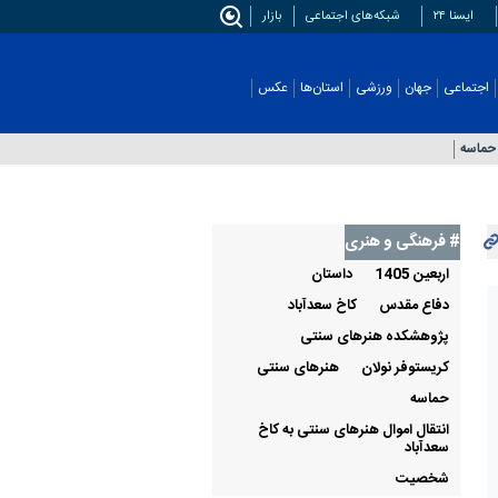
ایسنا ۲۴
شبکه‌های اجتماعی
بازار
اجتماعی
جهان
ورزشی
استان‌ها
عکس
حماسه
# فرهنگی و هنری
اربعین 1405
داستان
دفاع مقدس
كاخ سعدآباد
پژوهشکده هنرهای سنتی
کریستوفر نولان
هنرهای سنتی
حماسه
انتقال اموال هنرهای سنتی به کاخ
سعدآباد
شخصيت