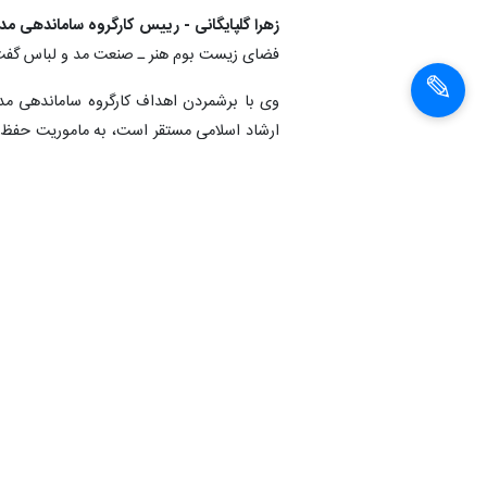
زهرا گلپایگانی - رییس کارگروه ساماندهی مد
فضای زیست بوم هنر ـ صنعت مد و لباس گفت و
وی با برشمردن اهداف کارگروه ساماندهی مد 
ارشاد اسلامی مستقر است، به ماموریت حفظ و
طرح‌ها و الگوهای متناسب با فرهنگ و هویت ا
گلپایگانی با اشاره به ضرورت لحاظ نظر متخص
خبرگان این حوزه در سیاستگذاری‌ها تاکید و 
در راس فعالیت‌های خود قرار داده است.
وی استفاده از فناوری‌های نوین و به‌ویژه ه
تولیدکنندگان در عرضه مناسب آثار عنوان کرد.
وی ظرفیت فوق‌العاده فرهنگ ایران را وجه مز
نمادها و مفاهیم فرهنگی اجتماعی ایران، برگ ب
بنابر اعلام روابط عمومی کارگروه ساماندهی م