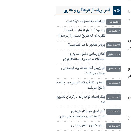
آخرین اخبار فرهنگی و هنری
ا
»
ابوالقاسم قاسم‌زاده درگذشت
۶ دقیقه قبل
ویدیو/ آیا هنر انسان را آفرید؟
۱۷ دقیقه قبل
نظریه‌ای که تاریخ تمدن را زیر سؤال
ن
برد
پرویز شاپور را می‌شناسید؟
۳۶ دقیقه قبل
ر
اطلاع‌رسانی دقیق، سریع و
۱ ساعت قبل
مسئولانه، سرمایه رسانه‌ها برای
جلب اعتماد مخاطبان
و
تلویزیون آخر هفته چه فیلم‌هایی
۱ ساعت قبل
پخش می‌کند؟
ء
داستان تفنگی که کام عروس و داماد
۲ ساعت قبل
را تلخ می‌کند
ی
پیکر استاد نواب‌زاده در کرمان تشییع
۲ ساعت قبل
شد
آغاز فصل دوم کاوش‌های
۲ ساعت قبل
باستان‌شناسی محوطه حاجی‌خان
ز
فامنین
درباره خلبان عباس بابایی
۳ ساعت قبل