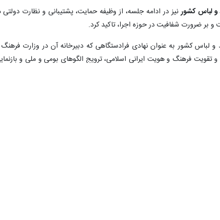
 و لباس کشور
نیز در ادامه جلسه، از وظیفه حمایت، پشتیبانی و نظارت دولتی د
 بر ضرورت شفافیت در حوزه اجرا، تاکید کرد.
و لباس کشور به عنوان نهادی فرادستگاهی که دبیرخانه آن در وزارت فرهنگ 
 تقویت فرهنگ و هویت ایرانی اسلامی، ترویج الگوهای بومی و ملی و بازنمای
یرانی از طریق پوشاک اشاره کرد.
صین حوزه فرهنگ و اقتصاد به اهمیت بهره‌مندی از راه‌حل‌های ارائه شده توس
خاطرنشان کرد: کارگروه ساماندهی مد و لباس کشور در یک سال اخیر این مورد ر
وش مصنوعی را از ابزارهای کارآمد برای حفظ همزمان چارچوب‌های فرهنگی و حقو
یت رقابتی پوشاک در داخل کشور و فضای بین‌الملل دانست و افزود: استفاده ا
رنده‌ای برای تصاحب بازار داخل و رقابت در بازار جهانی است.
د و لباس در ادامه این نشست،
محسن گرجی - دبیر سیزدهمین جشنواره بین الملل