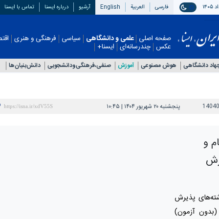
فارسی
العربیة
English
آرشیو
درباره ایسنا
تماس با ایسنا
صفحه اصلی
علمی و دانشگاهی
سیاسی
فرهنگی و هنری
اقتصادی
چندرسانه‌ای
ایسنا+
اد دانشگاهی
هوش مصنوعی
آموزش
صنفی،فرهنگی‌ودانشجویی
دانش‌بنیان‌ها
1404
پنجشنبه ۲۰ شهریور ۱۴۰۴ | ۱۰:۴۵
م و
رش
شته‌های پذیرش
(بدون آزمون)