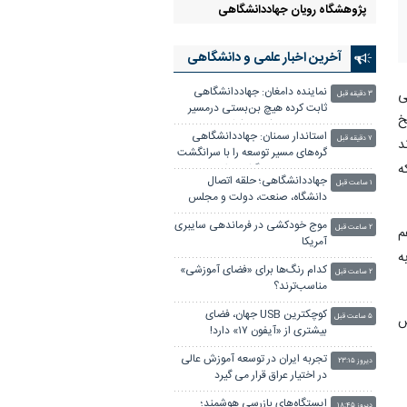
پژوهشگاه رویان جهاددانشگاهی
آخرین اخبار علمی‌ و دانشگاهی
نماینده دامغان: جهاددانشگاهی
ی
۳ دقیقه قبل
ثابت کرده هیچ بن‌بستی درمسیر
ی تاریخ
توسعه و خودکفایی کشور وجود
استاندار سمنان: جهاددانشگاهی
ندارد
۷ دقیقه قبل
د
گره‌های مسیر توسعه را با سرانگشت
ه
تدبیر و تخصص گشوده است
جهاددانشگاهی؛ حلقه اتصال
۱ ساعت قبل
دانشگاه، صنعت، دولت و مجلس
موج خودکشی در فرماندهی سایبری
۲ ساعت قبل
م
آمریکا
ه
کدام رنگ‌ها برای «فضای آموزشی»
۲ ساعت قبل
مناسب‌ترند؟
کوچکترین USB جهان، فضای
ش
۵ ساعت قبل
بیشتری از «آیفون ۱۷» دارد!
تجربه ایران در توسعه آموزش عالی
دیروز ۲۳:۱۵
در اختیار عراق قرار می گیرد
ایستگاه‌های بازرسی هوشمند؛
دیروز ۱۸:۴۵