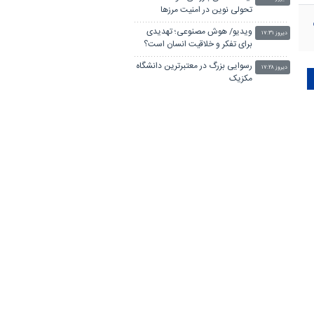
تحولی نوین در امنیت مرزها
ویدیو/ هوش مصنوعی؛ تهدیدی
دیروز ۱۷:۳۱
برای تفکر و خلاقیت انسان است؟
رسوایی بزرگ در معتبرترین دانشگاه
دیروز ۱۷:۲۸
مکزیک
رونمایی «متا» از رقیب
دیروز ۱۶:۳۰
«اوپن‌ای‌آی» و «آنتروپیک»
تولید ماده راهبردی صنایع
دیروز ۱۵:۳۰
ریخته‌گری در ایران
دکتر منتظری به رادیو می‌رود
دیروز ۱۴:۵۴
هم‌افزایی واحدهای جهاددانشگاهی
دیروز ۱۴:۲۷
خودکفایی صنعتی را تقویت می‌کند
رایزنی برای راه‌اندازی رشته زبان
دیروز ۱۳:۴۷
کره‌ای و برگزاری آزمون TOPIK در
ایران
رئیس بخش محصول «ایکس»
دیروز ۱۲:۴۲
نیامده رفت!
تمدید دومین فراخوان شناسایی و
دیروز ۱۲:۰۶
جذب استعدادهای برتر در بخش