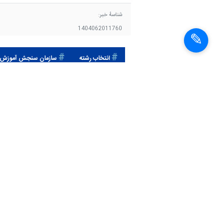
شناسهٔ خبر:
1404062011760
انتخاب رشته
سازمان سنجش آموزش 
اخبار مشابه
دفترچه راهنمای انتخاب
رشته کنکوری‌ها اصلاح
شد/تمدید مجدد مهلت
انتخاب رشته